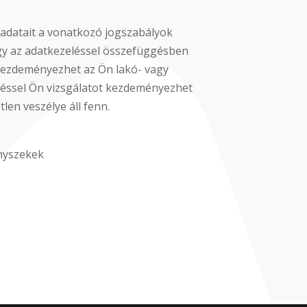
n adatait a vonatkozó jogszabályok
hogy az adatkezeléssel összefüggésben
t kezdeményezhet az Ön lakó- vagy
ntéssel Ön vizsgálatot kezdeményezhet
len veszélye áll fenn.
enyszekek