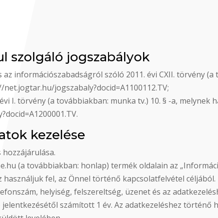
ául szolgáló jogszabályok
 az információszabadságról szóló 2011. évi CXII. törvény (a 
://net.jogtar.hu/jogszabaly?docid=A1100112.TV;
vi I. törvény (a továbbiakban: munka tv.) 10. § -a, melynek 
ly?docid=A1200001.TV.
datok kezelése
s hozzájárulása.
pe.hu (a továbbiakban: honlap) termék oldalain az „Informáci
sználjuk fel, az Önnel történő kapcsolatfelvétel céljából.
telefonszám, helyiség, felszereltség, üzenet és az adatkezelé
 jelentkezésétől számított 1 év. Az adatkezeléshez történő