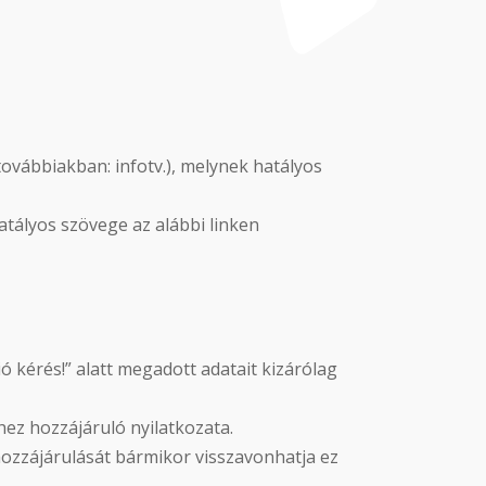
továbbiakban: infotv.), melynek hatályos
hatályos szövege az alábbi linken
ó kérés!” alatt megadott adatait kizárólag
shez hozzájáruló nyilatkozata.
 hozzájárulását bármikor visszavonhatja ez