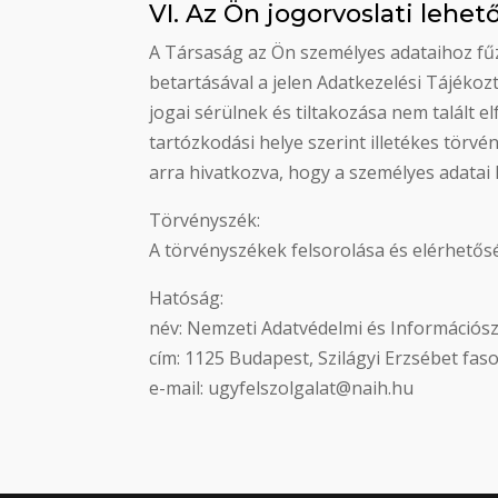
VI. Az Ön jogorvoslati lehet
A Társaság az Ön személyes adataihoz fűző
betartásával a jelen Adatkezelési Tájékoz
jogai sérülnek és tiltakozása nem talált 
tartózkodási helye szerint illetékes tör
arra hivatkozva, hogy a személyes adatai 
Törvényszék:
A törvényszékek felsorolása és elérhetősé
Hatóság:
név: Nemzeti Adatvédelmi és Információ
cím: 1125 Budapest, Szilágyi Erzsébet fasor
e-mail: ugyfelszolgalat@naih.hu