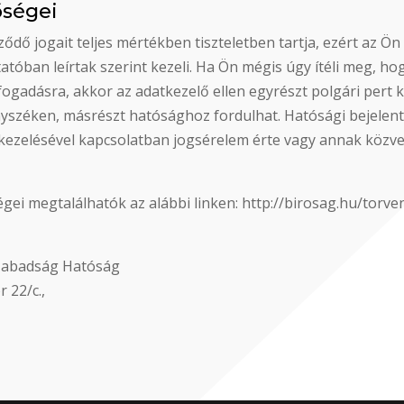
őségei
dő jogait teljes mértékben tiszteletben tartja, ezért az Ö
tatóban leírtak szerint kezeli. Ha Ön mégis úgy ítéli meg, 
elfogadásra, akkor az adatkezelő ellen egyrészt polgári per
vényszéken, másrészt hatósághoz fordulhat. Hatósági bejele
kezelésével kapcsolatban jogsérelem érte vagy annak közvet
gei megtalálhatók az alábbi linken: http://birosag.hu/torv
szabadság Hatóság
 22/c.,