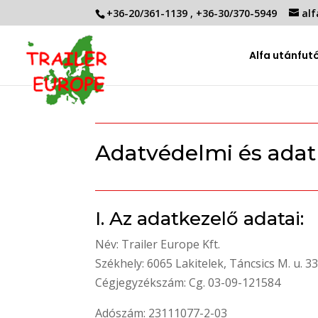
+36-20/361-1139
,
+36-30/370-5949
alf
Alfa utánfut
Adatvédelmi és adatk
I. Az adatkezelő adatai:
Név: Trailer Europe Kft.
Székhely: 6065 Lakitelek, Táncsics M. u. 33
Cégjegyzékszám: Cg. 03-09-121584
Adószám: 23111077-2-03