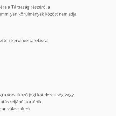
sére a Társaság részéről a
 semmilyen körülmények között nem adja
etten kerülnek tárolásra.
ágra vonatkozó jogi kötelezettség vagy
tás céljából történik.
sban válaszolunk.