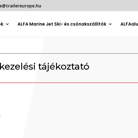
a@trailereurope.hu
ók
ALFA Marine Jet Ski- és csónakszállítók
ALFAal
ezelési tájékoztató
.