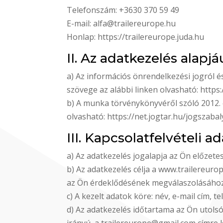
Telefonszám: +3630 370 59 49
E-mail: alfa@trailereurope.hu
Honlap: https://trailereurope.juda.hu
II. Az adatkezelés alapj
a) Az információs önrendelkezési jogról és
szövege az alábbi linken olvasható: https
b) A munka törvénykönyvéről szóló 2012. é
olvasható: https://net.jogtar.hu/jogszaba
III. Kapcsolatfelvételi a
a) Az adatkezelés jogalapja az Ön előzete
b) Az adatkezelés célja a www.trailereuro
az Ön érdeklődésének megválaszolásához ha
c) A kezelt adatok köre: név, e-mail cím, 
d) Az adatkezelés időtartama az Ön utolsó