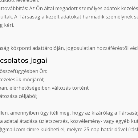
üldött levelében.
attovábbítás: Az Ön által megadott személyes adatok kezelé
osultak. A Társaság a kezelt adatokat harmadik személynek
g kéri.
ság központi adattárolóján, jogosulatlan hozzáféréstől véd
csolatos jogai
l összefüggésben Ön:
 kezelésük módjáról;
an, elérhetőségeiben változás történt;
átozása céljából;
ellen, amennyiben úgy ítéli meg, hogy az kizárólag a Társas
ha adatai átadása üzletszerzés, közvélemény- vagy egyéb kuta
@gmail.com címre küldheti el, melyre 25 nap határidővel írá