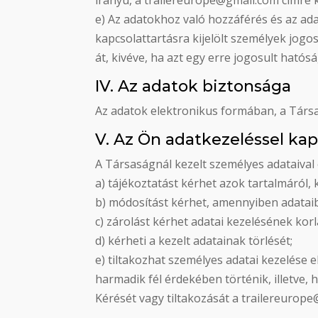
irányú, a trailereurope@gmail.com címre k
e) Az adatokhoz való hozzáférés és az ad
kapcsolattartásra kijelölt személyek jog
át, kivéve, ha azt egy erre jogosult hatósá
IV. Az adatok biztonsága
Az adatok elektronikus formában, a Társa
V. Az Ön adatkezeléssel kap
​A Társaságnál kezelt személyes adataiva
a) tájékoztatást kérhet azok tartalmáról,
b) módosítást kérhet, amennyiben adataib
c) zárolást kérhet adatai kezelésének korl
d) kérheti a kezelt adatainak törlését;
e) tiltakozhat személyes adatai kezelése 
harmadik fél érdekében történik, illetve, 
Kérését vagy tiltakozását a trailereurope