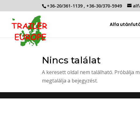
+36-20/361-1139
,
+36-30/370-5949
alf
Alfa utánfut
Nincs találat
A keresett oldal nem található. Próbálja m
megtalálja a bejegyzést.