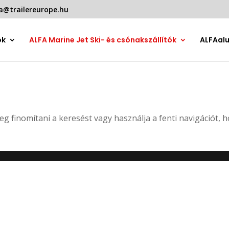
a@trailereurope.hu
ók
ALFA Marine Jet Ski- és csónakszállítók
ALFAal
eg finomítani a keresést vagy használja a fenti navigációt, 