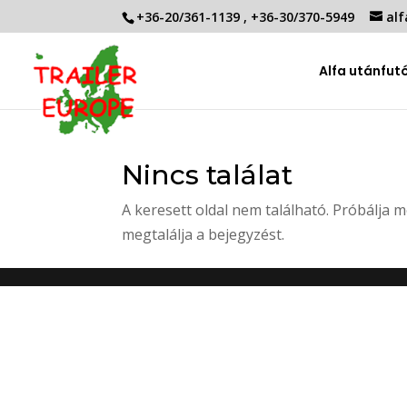
+36-20/361-1139
,
+36-30/370-5949
alf
Alfa utánfut
Nincs találat
A keresett oldal nem található. Próbálja m
megtalálja a bejegyzést.