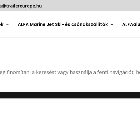
a@trailereurope.hu
ók
ALFA Marine Jet Ski- és csónakszállítók
ALFAal
eg finomítani a keresést vagy használja a fenti navigációt, 