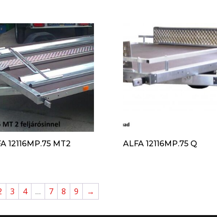
A 12116MP.75 MT2
ALFA 12116MP.75 Q
2
3
4
…
7
8
9
→