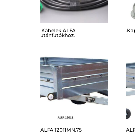
.Kábelek ALFA
.Ka
utánfutókhoz.
ALFA 12011MN.75
ALF