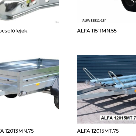
pcsolófejek.
ALFA 11511MN.55
A 12013MN.75
ALFA 12015MT.75