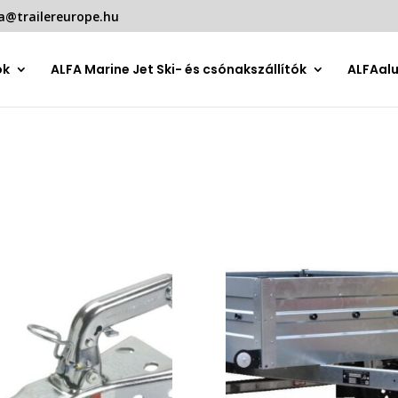
a@trailereurope.hu
ók
ALFA Marine Jet Ski- és csónakszállítók
ALFAal