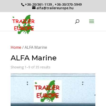
+36-20/361-1139
,
+36-30/370-5949
alfa@trailereurope.hu
Home
/ ALFA Marine
ALFA Marine
Showing 1–9 of 35 results