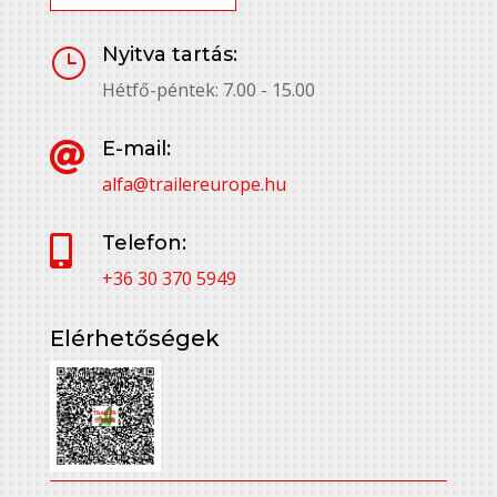
Nyitva tartás:
}
Hétfő-péntek: 7.00 - 15.00
E-mail:

alfa@trailereurope.hu
Telefon:

+36 30 370 5949
Elérhetőségek