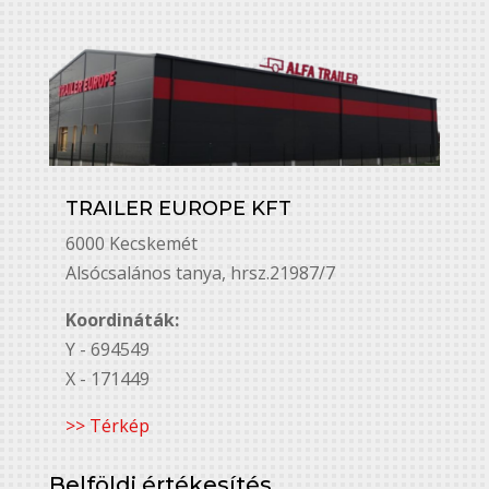
TRAILER EUROPE KFT
6000 Kecskemét
Alsó￳csalános tanya, hrsz.21987/7
Koordináták:
Y - 694549
X - 171449
>> Térkép
Belföldi értékesítés