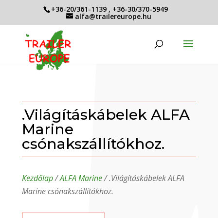
+36-20/361-1139
,
+36-30/370-5949
alfa@trailereurope.hu
.Világításkábelek ALFA
Marine
csónakszállítókhoz.
Kezdőlap
/
ALFA Marine
/ .Világításkábelek ALFA
Marine csónakszállítókhoz.