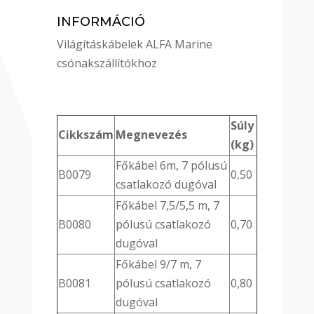
INFORMÁCIÓ
Világításkábelek ALFA Marine
csónakszállítókhoz
Súly
Cikkszám
Megnevezés
(kg)
Főkábel 6m, 7 pólusú
B0079
0,50
csatlakozó dugóval
Főkábel 7,5/5,5 m, 7
B0080
pólusú csatlakozó
0,70
dugóval
Főkábel 9/7 m, 7
B0081
pólusú csatlakozó
0,80
dugóval