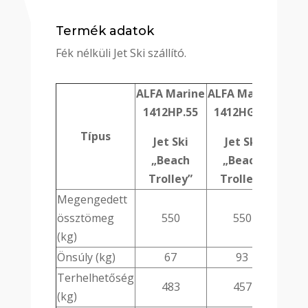
Termék adatok
Fék nélküli Jet Ski szállító.
ALFA Marine
ALFA Marine
1412HP.55
1412HG.55
Típus
Jet Ski
Jet Ski
„Beach
„Beach
Trolley”
Trolley”
Megengedett
össztömeg
550
550
(kg)
Önsúly (kg)
67
93
Terhelhetőség
483
457
(kg)