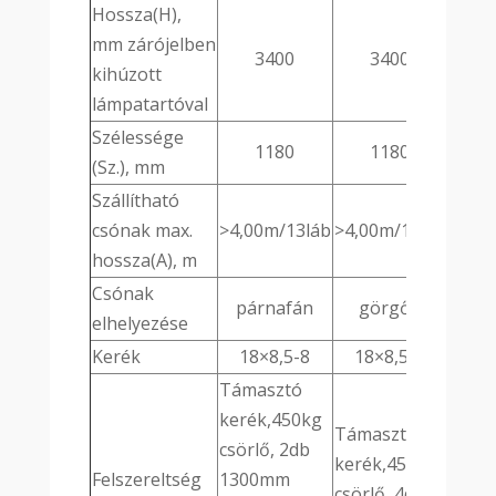
Hossza(H),
mm zárójelben
3400
3400
kihúzott
lámpatartóval
Szélessége
1180
1180
(Sz.), mm
Szállítható
csónak max.
>4,00m/13láb
>4,00m/13láb
hossza(A), m
Csónak
párnafán
görgőn
elhelyezése
Kerék
18×8,5-8
18×8,5-8
Támasztó
kerék,450kg
Támasztó
csörlő, 2db
kerék,450kg
Felszereltség
1300mm
csörlő, 4db 2-