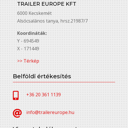
TRAILER EUROPE KFT
6000 Kecskemét
Alsó￳csalános tanya, hrsz.21987/7
Koordináták:
Y - 694549
X - 171449
>> Térkép
Belföldi értékesítés

+36 20 361 1139

info@trailereurope.hu