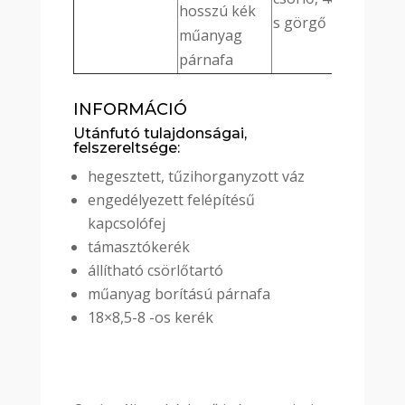
hosszú kék
s görgő
műanyag
párnafa
INFORMÁCIÓ
Utánfutó tulajdonságai,
felszereltsége:
hegesztett, tűzihorganyzott váz
engedélyezett felépítésű
kapcsolófej
támasztókerék
állítható csörlőtartó
műanyag borítású párnafa
18×8,5-8 -os kerék