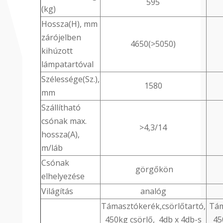
595
(kg)
Hossza(H), mm
zárójelben
4650(>5050)
kihúzott
lámpatartóval
Szélessége(Sz.),
1580
mm
Szállítható
csónak max.
>4,3/14
hossza(A),
m/láb
Csónak
görgőkön
elhelyezése
Világítás
analóg
Támasztókerék,csörlőtartó,
Tám
450kg csörlő, 4db x 4db-s
45