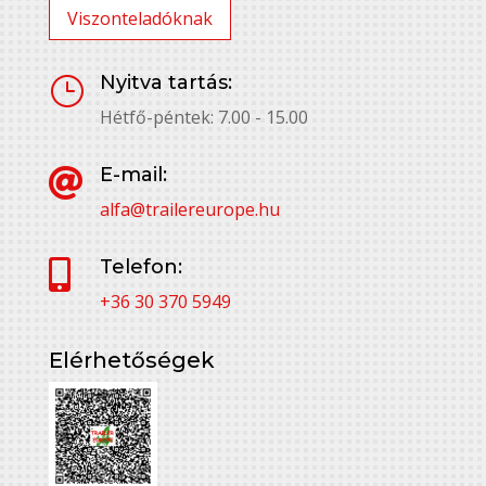
Viszonteladóknak
Nyitva tartás:
}
Hétfő-péntek: 7.00 - 15.00
E-mail:

alfa@trailereurope.hu
Telefon:

+36 30 370 5949
Elérhetőségek