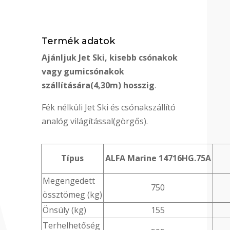
Termék adatok
Ajánljuk Jet Ski, kisebb csónakok
vagy gumicsónakok
szállítására(4,30m) hosszig
.
Fék nélküli Jet Ski és csónakszállító
analóg világítással(görgős).
Típus
ALFA Marine 14716HG.75A
Megengedett
750
össztömeg (kg)
Önsúly (kg)
155
Terhelhetőség