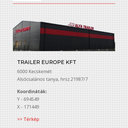
TRAILER EUROPE KFT
6000 Kecskemét
Alsó￳csalános tanya, hrsz.21987/7
Koordináták:
Y - 694549
X - 171449
>> Térkép