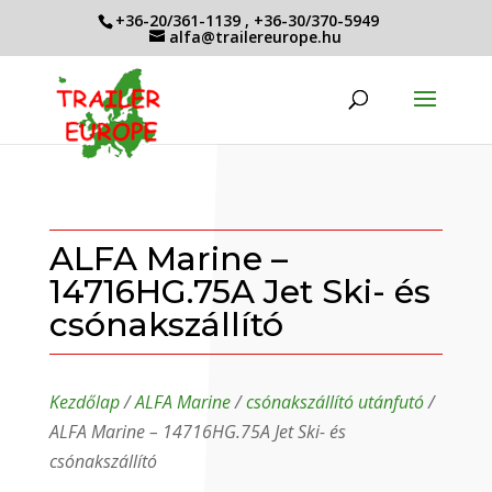
+36-20/361-1139
,
+36-30/370-5949
alfa@trailereurope.hu
ALFA Marine –
14716HG.75A Jet Ski- és
csónakszállító
Kezdőlap
/
ALFA Marine
/
csónakszállító utánfutó
/
ALFA Marine – 14716HG.75A Jet Ski- és
csónakszállító