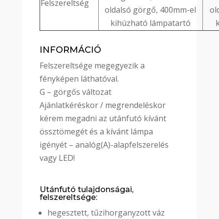
Felszereltség
oldalsó görgő, 400mm-el
ol
kihúzható lámpatartó
INFORMÁCIÓ
Felszereltsége megegyezik a
fényképen láthatóval.
G – görgős változat
Ajánlatkéréskor / megrendeléskor
kérem megadni az utánfutó kívánt
össztömegét és a kívánt lámpa
igényét – analóg(A)-alapfelszerelés
vagy LED!
Utánfutó tulajdonságai,
felszereltsége:
hegesztett, tűzihorganyzott váz