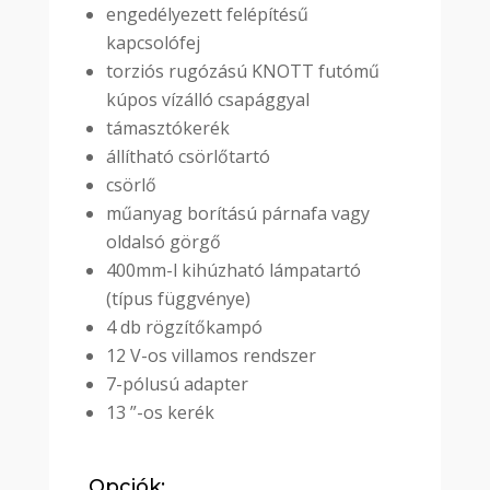
engedélyezett felépítésű
kapcsolófej
torziós rugózású KNOTT futómű
kúpos vízálló csapággyal
támasztókerék
állítható csörlőtartó
csörlő
műanyag borítású párnafa vagy
oldalsó görgő
400mm-l kihúzható lámpatartó
(típus függvénye)
4 db rögzítőkampó
12 V-os villamos rendszer
7-pólusú adapter
13 ”-os kerék
Opciók: