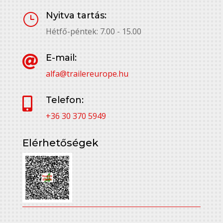
Nyitva tartás:
}
Hétfő-péntek: 7.00 - 15.00
E-mail:

alfa@trailereurope.hu
Telefon:

+36 30 370 5949
Elérhetőségek