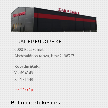
TRAILER EUROPE KFT
6000 Kecskemét
Alsó￳csalános tanya, hrsz.21987/7
Koordináták:
Y - 694549
X - 171449
>> Térkép
Belföldi értékesítés