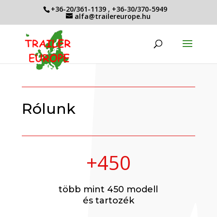
+36-20/361-1139
,
+36-30/370-5949
alfa@trailereurope.hu
Rólunk
+450
több mint 450 modell
és tartozék