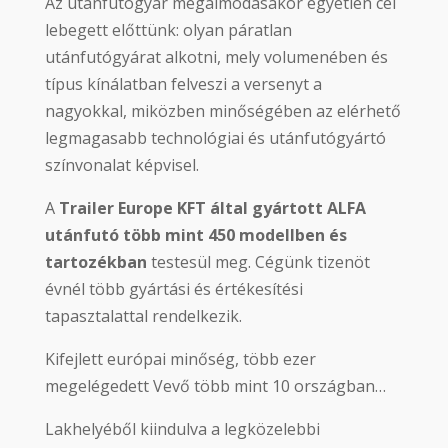
Az utánfutógyár megálmodásakor egyetlen cél
lebegett előttünk: olyan páratlan
utánfutógyárat alkotni, mely volumenében és
típus kínálatban felveszi a versenyt a
nagyokkal, miközben minőségében az elérhető
legmagasabb technológiai és utánfutógyártó
színvonalat képvisel.
A
Trailer Europe KFT által gyártott ALFA
utánfutó
több mint 450 modellben és
tartozékban
testesül meg. Cégünk tizenöt
évnél több gyártási és értékesítési
tapasztalattal rendelkezik.
Kifejlett európai minőség, több ezer
megelégedett Vevő több mint 10 országban…
Lakhelyéből kiindulva a legközelebbi