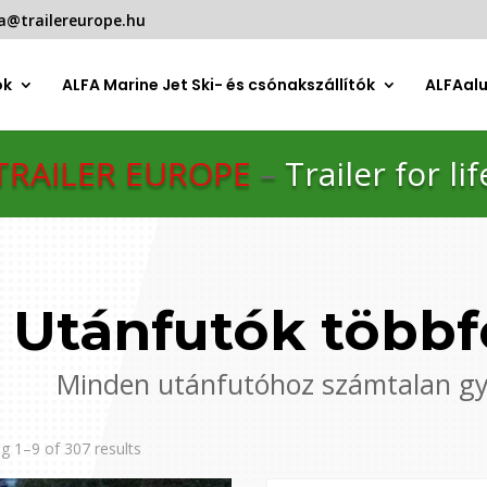
a@trailereurope.hu
ók
ALFA Marine Jet Ski- és csónakszállítók
ALFAal
TRAILER EUROPE
–
Trailer for lif
Utánfutók többf
Minden utánfutóhoz számtalan gyár
g 1–9 of 307 results