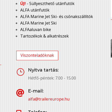
ÚJ!
- Süllyeszthető utánfutók
ALFA utánfutók
ALFA Marine Jet Ski- és csónakszállítók
ALFA Marine Jet Ski
ALFAaluvan bike
Tartozékok & alkatrészek
Viszonteladóknak
Nyitva tartás:
}
Hétfő-péntek: 7.00 - 15.00
E-mail:

alfa@trailereurope.hu