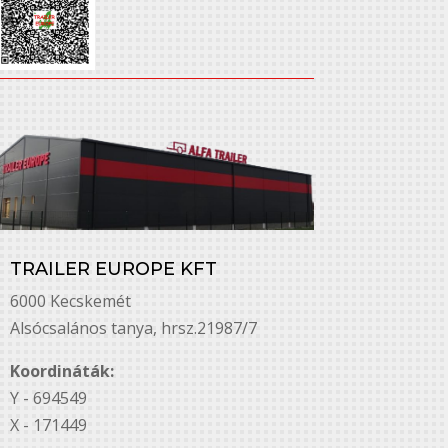
TRAILER EUROPE KFT
6000 Kecskemét
Alsó￳csalános tanya, hrsz.21987/7
Koordináták:
Y - 694549
X - 171449