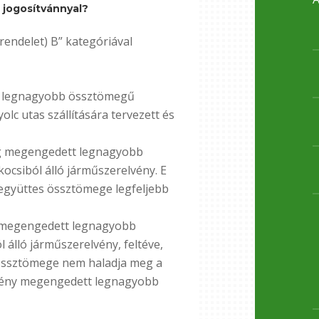
 jogosítvánnyal?
 rendelet) B” kategóriával
t legnagyobb össztömegű
olc utas szállítására tervezett és
 kg megengedett legnagyobb
csiból álló járműszerelvény. E
gyüttes össztömege legfeljebb
kg megengedett legnagyobb
álló járműszerelvény, feltéve,
össztömege nem haladja meg a
lvény megengedett legnagyobb