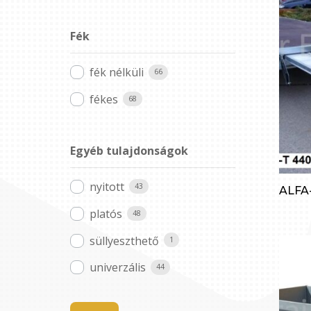
Fék
fék nélküli
66
fékes
68
Egyéb tulajdonságok
nyitott
43
ALFA
platós
48
süllyeszthető
1
univerzális
44