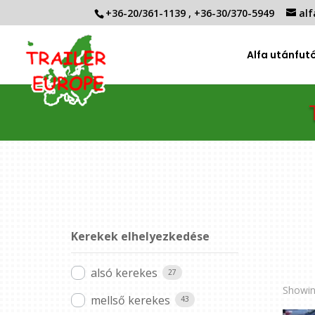
+36-20/361-1139
,
+36-30/370-5949
alf
Alfa utánfut
Kerekek elhelyezkedése
alsó kerekes
27
Showin
mellső kerekes
43