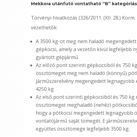
Mekkora utánfutó vontatható “B” kategóriás
Törvényi hivatkozás (326/2011. (XII. 28.) Korm.
vezethetők:
A 3500 kg-ot meg nem haladó megengedet
gépkocsi, amely a vezetőn kívül legfeljebb ny
gyártott gépjármű
Az előző pont szerinti gépkocsiból és 750
össztömeget meg nem haladó (könnyű) pótko
járműszerelvény megengedett legnagyobb e
4250 kg
Az első pont szerinti gépkocsiból és 750 
össztömeget meghaladó (nehéz) pótkocsiból 
hogy a pótkocsi megengedett legnagyobb 
vontatójármű saját tömegét. E járműszere
együttes össztömege legfeljebb 3500 kg.