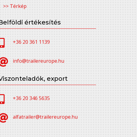
>> Térkép
Belföldi értékesítés

+36 20 361 1139

info@trailereurope.hu
Viszonteladók, export

+36 20 346 5635

alfatrailer@trailereurope.hu