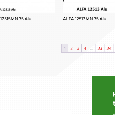
12515MN.75 Alu
ALFA 12513MN.75 Alu
1
2
3
4
…
33
34
A