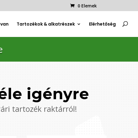
0 Elemek
uvan
Tartozékok & alkatrészek
Elérhetőség
e
éle igényre
i tartozék raktárról!