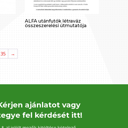
ALFA utánfutók létraváz
összeszerelési útmutatója
35
→
Kérjen ajánlatot vagy
tegye fel kérdését itt!
 *-al jelölt mezők kitöltése kötelező.