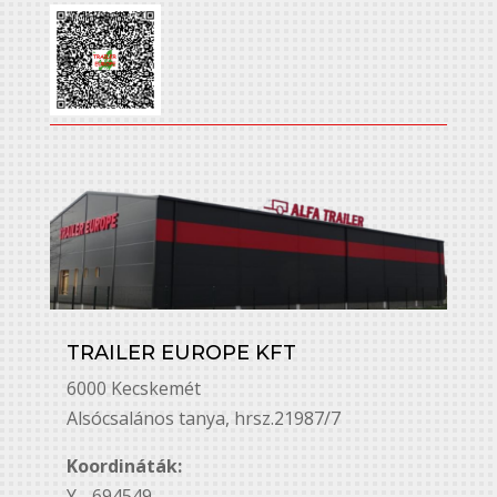
TRAILER EUROPE KFT
6000 Kecskemét
Alsó￳csalános tanya, hrsz.21987/7
Koordináták:
Y - 694549