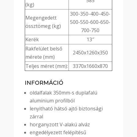
585
(kg)
300-350-400-450-
Megengedett
500-550-600-650-
össztömeg (kg)
700-750
Kerék
13″
Rakfelület belső
2450x1260x350
mérete (mm)
Teljes méret (mm):
3370x1660x870
INFORMÁCIÓ
oldalfalak 350mm-s duplafalú
aluminium profilból
lenyitható hátsó ajtó biztonsági
zárral
horganyzott V-alakú alváz
engedélyezett felépítésű