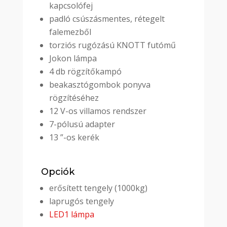
kapcsolófej
padló csúszásmentes, rétegelt
falemezből
torziós rugózású KNOTT futómű
Jokon lámpa
4 db rögzítőkampó
beakasztógombok ponyva
rögzítéséhez
12 V-os villamos rendszer
7-pólusú adapter
13 ”-os kerék
Opciók
erősített tengely (1000kg)
laprugós tengely
LED1 lámpa