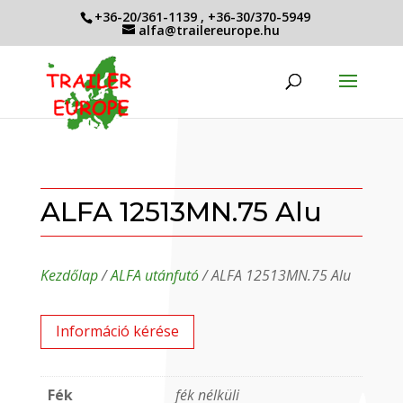
+36-20/361-1139
,
+36-30/370-5949
alfa@trailereurope.hu
ALFA 12513MN.75 Alu
Kezdőlap
/
ALFA utánfutó
/ ALFA 12513MN.75 Alu
Információ kérése
Fék
fék nélküli