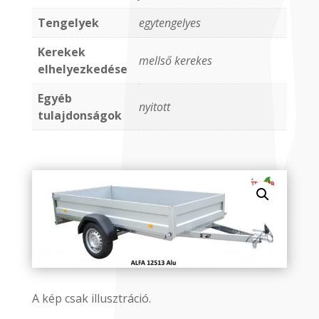
Tengelyek
egytengelyes
Kerekek
mellső kerekes
elhelyezkedése
Egyéb
nyitott
tulajdonságok
A kép csak illusztráció.