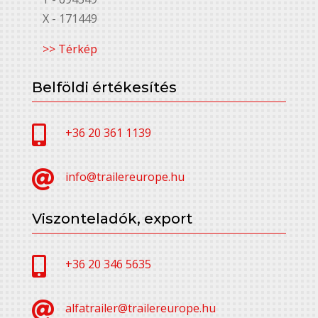
X - 171449
>> Térkép
Belföldi értékesítés

+36 20 361 1139

info@trailereurope.hu
Viszonteladók, export

+36 20 346 5635

alfatrailer@trailereurope.hu