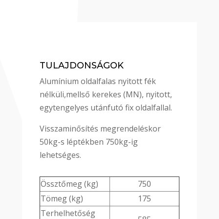
TULAJDONSÁGOK
Alumínium oldalfalas nyitott fék
nélküli,mellső kerekes (MN), nyitott,
egytengelyes utánfutó fix oldalfallal.
Visszaminősítés megrendeléskor
50kg-s léptékben 750kg-ig
lehetséges.
Össztőmeg (kg)
750
Tömeg (kg)
175
Terhelhetőség