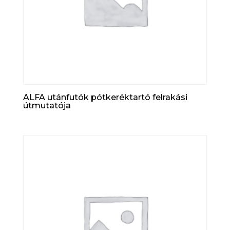
ALFA utánfutók pótkeréktartó felrakási
útmutatója