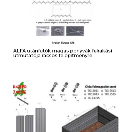
ALFA utánfutók magas ponyvák felrakási
útmutatója rácsos felépítményre