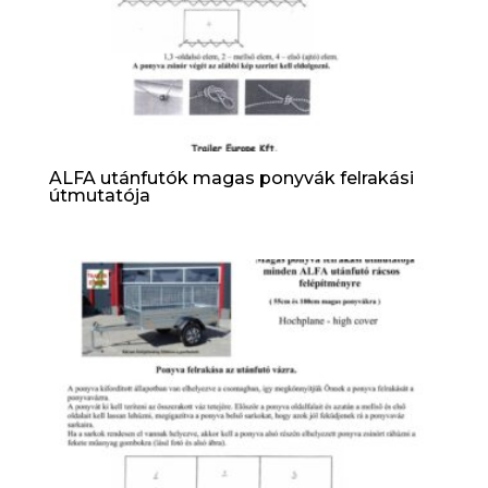
ALFA utánfutók magas ponyvák felrakási
útmutatója