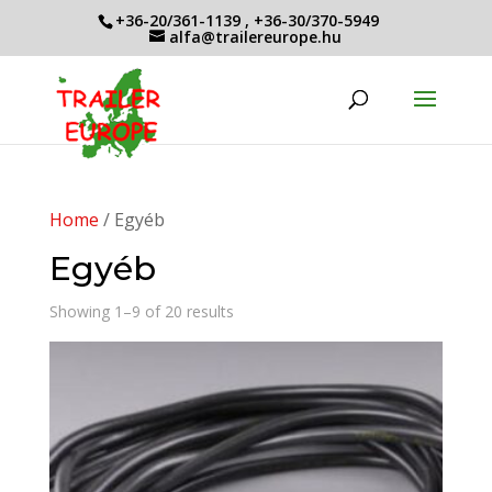
+36-20/361-1139
,
+36-30/370-5949
alfa@trailereurope.hu
Home
/ Egyéb
Egyéb
Showing 1–9 of 20 results