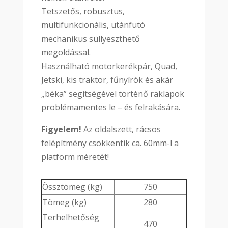
Tetszetős, robusztus,
multifunkcionális, utánfutó
mechanikus süllyeszthető
megoldással.
Használható motorkerékpár, Quad,
Jetski, kis traktor, fűnyírók és akár
„béka” segítségével történő raklapok
problémamentes le – és felrakására.
Figyelem!
Az oldalszett, rácsos
felépítmény csökkentik ca. 60mm-l a
platform méretét!
Össztömeg (kg)
750
Tömeg (kg)
280
Terhelhetőség
470