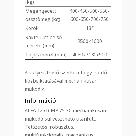
(kg)
Megengedett
400-450-500-550-
össztömeg (kg)
600-650-700-750
Kerék
13″
Rakfelület belső
2560×1600
mérete (mm)
Teljes méret (mm):
4080x2130x900
A süllyeszthető szerkezet egy csörlő
közbeiktatásával mechanikusan
működik.
Információ
ALFA 12516MP.75 SC mechanikusan
működő süllyeszthető utánfutó.
Tetszetős, robusztus,
multifunkcionális, mechanikus