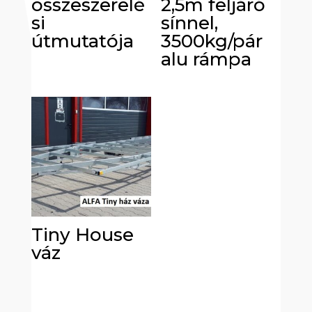
összeszerelé
2,5m feljáró
si
sínnel,
útmutatója
3500kg/pár
alu rámpa
Tiny House
váz