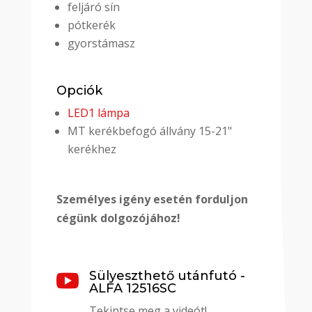
feljáró sín
pótkerék
gyorstámasz
Opciók
LED1 lámpa
MT kerékbefogó állvány 15-21"
kerékhez
Személyes igény esetén forduljon
cégünk dolgozójához!
Sülyeszthető utánfutó -

ALFA 12516SC
Tekintse meg a videót!