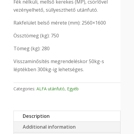
Fék nélküli, mellső kerekes (MP), csörlővel
vezényelhető, süllyeszthető utánfutó.
Rakfelület belső mérete (mm): 2560×1600
Össztömeg (kg): 750
Tömeg (kg): 280
Visszaminősítés megrendeléskor 50kg-s
léptékben 300kg-ig lehetséges.
Categories:
ALFA utánfutó
,
Egyéb
Description
Additional information