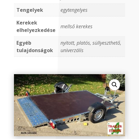
Tengelyek
egytengelyes
Kerekek
mellső kerekes
elhelyezkedése
Egyéb
nyitott, platós, süllyeszthető,
tulajdonságok
univerzális