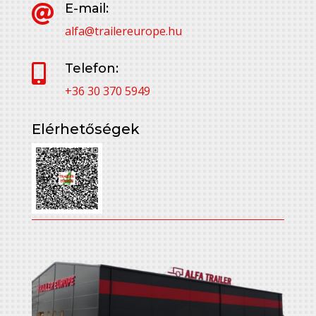
E-mail:

alfa@trailereurope.hu
Telefon:

+36 30 370 5949
Elérhetőségek