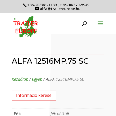
+36-20/361-1139
,
+36-30/370-5949
alfa@trailereurope.hu
ALFA 12516MP.75 SC
Kezdőlap
/
Egyéb
/ ALFA 12516MP.75 SC
Információ kérése
Fék
fék nélküli