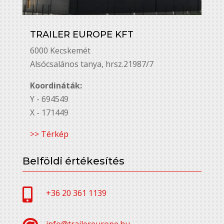
TRAILER EUROPE KFT
6000 Kecskemét
Alsó￳csalános tanya, hrsz.21987/7
Koordináták:
Y - 694549
X - 171449
>> Térkép
Belföldi értékesítés

+36 20 361 1139