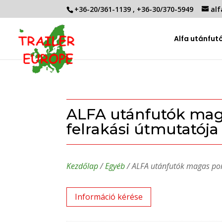
+36-20/361-1139
,
+36-30/370-5949
alf
Alfa utánfut
ALFA utánfutók ma
felrakási útmutatója
Kezdőlap
/
Egyéb
/ ALFA utánfutók magas pon
Információ kérése