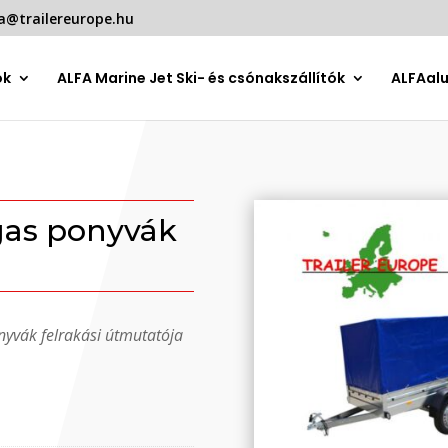
a@trailereurope.hu
ók
ALFA Marine Jet Ski- és csónakszállítók
ALFAal
gas ponyvák
yvák felrakási útmutatója