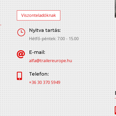
Viszonteladóknak
Nyitva tartás:
}
Hétfő-péntek: 7.00 - 15.00
E-mail:

alfa@trailereurope.hu
Telefon:

+36 30 370 5949