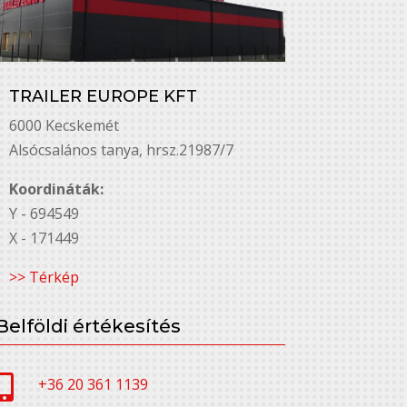
TRAILER EUROPE KFT
6000 Kecskemét
Alsó￳csalános tanya, hrsz.21987/7
Koordináták:
Y - 694549
X - 171449
>> Térkép
Belföldi értékesítés

+36 20 361 1139