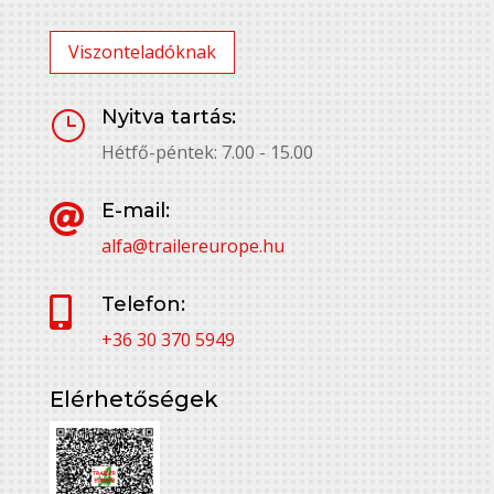
Viszonteladóknak
Nyitva tartás:
}
Hétfő-péntek: 7.00 - 15.00
E-mail:

alfa@trailereurope.hu
Telefon:

+36 30 370 5949
Elérhetőségek