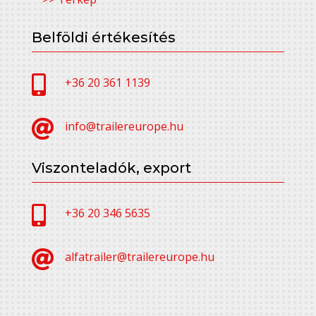
Belföldi értékesítés

+36 20 361 1139

info@trailereurope.hu
Viszonteladók, export

+36 20 346 5635

alfatrailer@trailereurope.hu