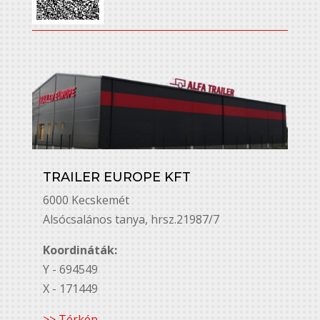
TRAILER EUROPE KFT
6000 Kecskemét
Alsó￳csalános tanya, hrsz.21987/7
Koordináták:
Y - 694549
X - 171449
>> Térkép