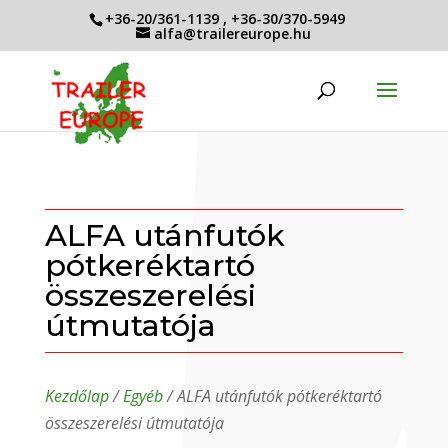
+36-20/361-1139
,
+36-30/370-5949
alfa@trailereurope.hu
ALFA utánfutók
pótkeréktartó
összeszerelési
útmutatója
Kezdőlap
/
Egyéb
/ ALFA utánfutók pótkeréktartó
összeszerelési útmutatója