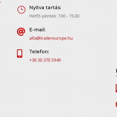
Nyitva tartás:
}
Hétfő-péntek: 7.00 - 15.00
E-mail:

alfa@trailereurope.hu
Telefon:

+36 30 370 5949