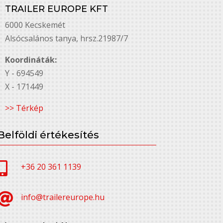
TRAILER EUROPE KFT
6000 Kecskemét
Alsó￳csalános tanya, hrsz.21987/7
Koordináták:
Y - 694549
X - 171449
>> Térkép
Belföldi értékesítés

+36 20 361 1139

info@trailereurope.hu