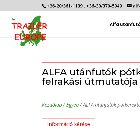
+36-20/361-1139
,
+36-30/370-5949
alf
Alfa utánfut
ALFA utánfutók pótk
felrakási útmutatója
Kezdőlap
/
Egyéb
/ ALFA utánfutók pótkerékta
Információ kérése