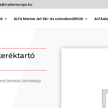
a@trailereurope.hu
ók
ALFA Marine Jet Ski- és csónakszállítók
ALFAal
eréktartó
rtó felrakási útmutatója