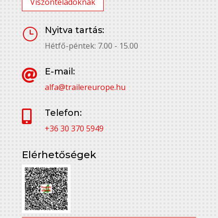
Viszonteladóknak
Nyitva tartás:
}
Hétfő-péntek: 7.00 - 15.00
E-mail:

alfa@trailereurope.hu
Telefon:

+36 30 370 5949
Elérhetőségek