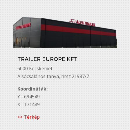
TRAILER EUROPE KFT
6000 Kecskemét
Alsó￳csalános tanya, hrsz.21987/7
Koordináták:
Y - 694549
X - 171449
>> Térkép