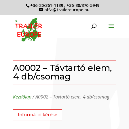
+36-20/361-1139
,
+36-30/370-5949
alfa@trailereurope.hu
A0002 – Távtartó elem,
4 db/csomag
Kezdőlap
/ A0002 – Távtartó elem, 4 db/csomag
Információ kérése