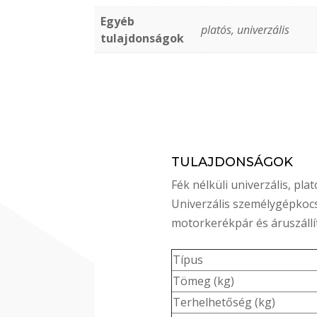
Egyéb
platós, univerzális
tulajdonságok
TULAJDONSÁGOK
Fék nélküli univerzális, pla
Univerzális személygépkoc
motorkerékpár és áruszállí
Típus
Tömeg (kg)
Terhelhetőség (kg)