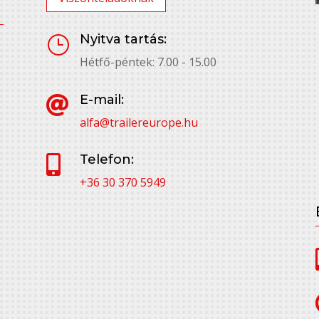
Nyitva tartás:
}
Hétfő-péntek: 7.00 - 15.00
E-mail:

alfa@trailereurope.hu
Telefon:

+36 30 370 5949