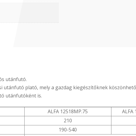
tós utánfutó.
si utánfutó plató, mely a gazdag kiegészítőknek köszönhet
tó utánfutóként is.
ALFA 12518MP.75
ALFA 
210
190-540