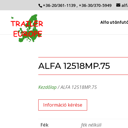
+36-20/361-1139
,
+36-30/370-5949
alf
Alfa utánfut
ALFA 12518MP.75
Kezdőlap
/ ALFA 12518MP.75
Információ kérése
Fék
fék nélküli