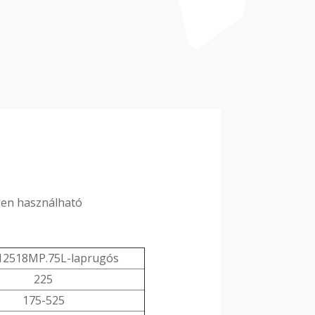
ően használható
12518MP.75L-laprugós
225
175-525