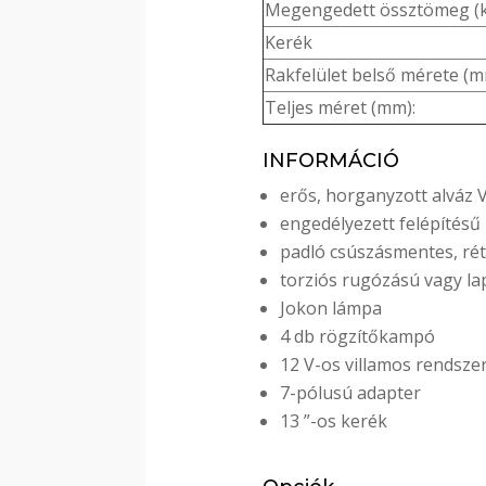
Megengedett össztömeg (
Kerék
Rakfelület belső mérete (
Teljes méret (mm):
INFORMÁCIÓ
erős, horganyzott alváz 
engedélyezett felépítésű
padló csúszásmentes, rét
torziós rugózású vagy 
Jokon lámpa
4 db rögzítőkampó
12 V-os villamos rendsze
7-pólusú adapter
13 ”-os kerék