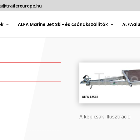
a@trailereurope.hu
ók
ALFA Marine Jet Ski- és csónakszállítók
ALFAal
A kép csak illusztráció.