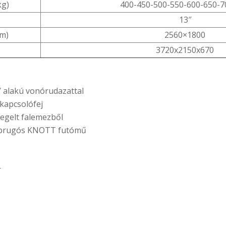
kg)
400-450-500-550-600-650-7
13″
mm)
2560×1800
3720x2150x670
V alakú vonórudazattal
 kapcsolófej
egelt falemezből
laprugós KNOTT futómű
r