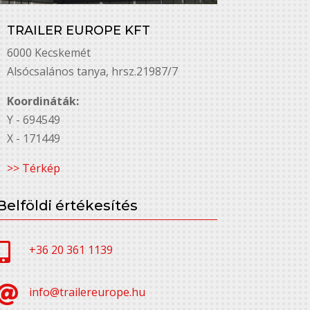
TRAILER EUROPE KFT
6000 Kecskemét
Alsó￳csalános tanya, hrsz.21987/7
Koordináták:
Y - 694549
X - 171449
>> Térkép
Belföldi értékesítés

+36 20 361 1139

info@trailereurope.hu