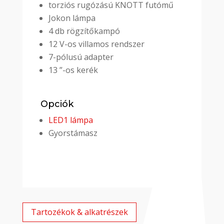
torziós rugózású KNOTT futómű
Jokon lámpa
4 db rögzítőkampó
12 V-os villamos rendszer
7-pólusú adapter
13 ”-os kerék
Opciók
LED1 lámpa
Gyorstámasz
Tartozékok & alkatrészek