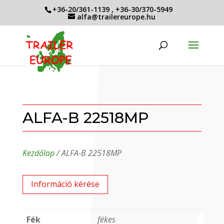
+36-20/361-1139
,
+36-30/370-5949
alfa@trailereurope.hu
ALFA-B 22518MP
Kezdőlap
/ ALFA-B 22518MP
Információ kérése
Fék
fékes