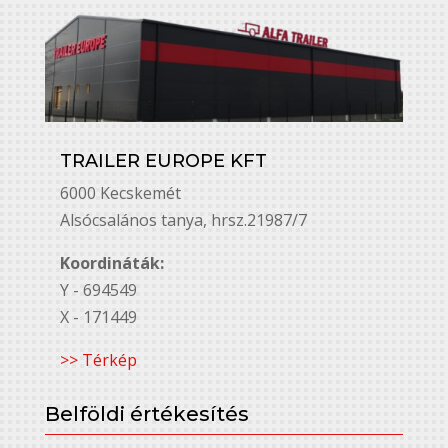
TRAILER EUROPE KFT
6000 Kecskemét
Alsó￳csalános tanya, hrsz.21987/7
Koordináták:
Y - 694549
X - 171449
>> Térkép
Belföldi értékesítés