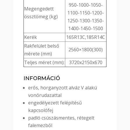
950-1000-1050-
Megengedett
1100-1150-1200-
össztömeg (kg)
1250-1300-1350-
1400-1450-1500
Kerék
165R13C,185R14C
Rakfelület belső
2560×1800(300)
mérete (mm)
Teljes méret (mm):
3720x2150x670
INFORMÁCIÓ
erős, horganyzott alváz V alakú
vonórudazattal
engedélyezett felépítésű
kapcsolófej
padló csúszásmentes, rétegelt
falemezből