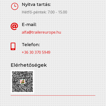
Nyitva tartás:
}
Hétfő-péntek: 7.00 - 15.00
E-mail:

alfa@trailereurope.hu
Telefon:

+36 30 370 5949
Elérhetőségek