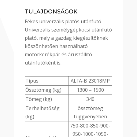
TULAJDONSÁGOK
Fékes univerzális platós utánfutó
Univerzális személygépkocsi utánfutó
plató, mely a gazdag kiegészítőknek
köszönhetően használható
motorkerékpár és áruszállító
utánfutóként is.
Típus
ALFA-B 23018MP
Össztömeg (kg)
1300 – 1500
Tömeg (kg)
340
Terhelhetőség
össztömeg
(kg)
függvényében
750-800-850-900-
950-1000-1050-