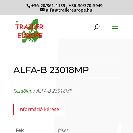
+36-20/361-1139
,
+36-30/370-5949
alfa@trailereurope.hu
ALFA-B 23018MP
Kezdőlap
/ ALFA-B 23018MP
Információ kérése
Fék
fékes