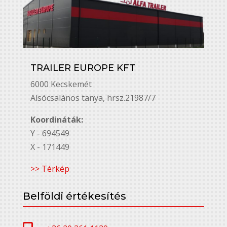
TRAILER EUROPE KFT
6000 Kecskemét
Alsó￳csalános tanya, hrsz.21987/7
Koordináták:
Y - 694549
X - 171449
>> Térkép
Belföldi értékesítés