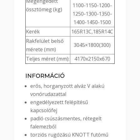
Megengedett
1100-1150-1200-
össztömeg (kg)
1250-1300-1350-
1400-1450-1500
Kerék
165R13C,185R14C
Rakfelület belső
3045×1800(300)
mérete (mm)
Teljes méret (mm):
4170x2150x670
INFORMÁCIÓ
erős, horganyzott alváz V alakú
vonórudazattal
engedélyezett felépítésű
kapcsolófej
padló csúszásmentes, rétegelt
falemezből
torziós rugózású KNOTT futómű