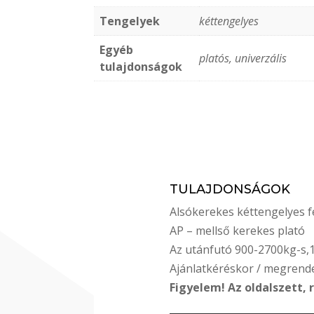
Tengelyek
kéttengelyes
Egyéb
platós, univerzális
tulajdonságok
TULAJDONSÁGOK
Alsókerekes kéttengelyes fé
AP – mellső kerekes plató
Az utánfutó 900-2700kg-s,
Ajánlatkéréskor / megrend
Figyelem! Az oldalszett,