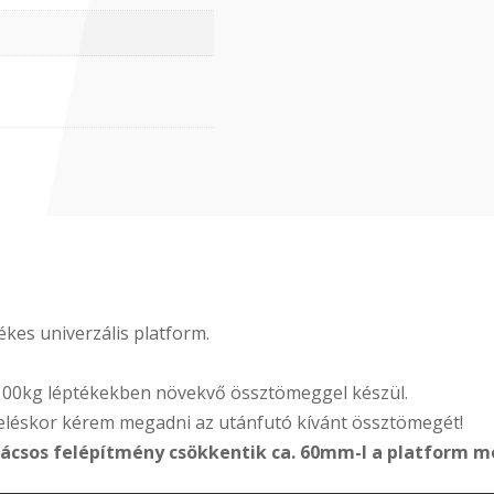
kes univerzális platform.
100kg léptékekben növekvő össztömeggel készül.
eléskor kérem megadni az utánfutó kívánt össztömegét!
 rácsos felépítmény csökkentik ca. 60mm-l a platform m