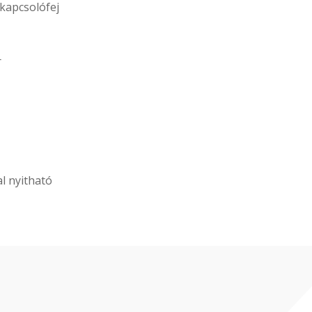
 kapcsolófej
r
al nyitható