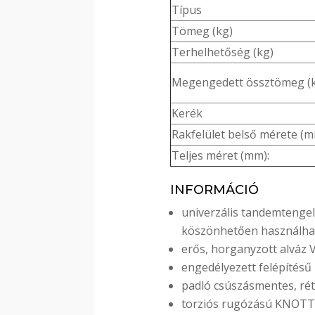
Típus
Tömeg (kg)
Terhelhetőség (kg)
Megengedett össztömeg (
Kerék
Rakfelület belső mérete (
Teljes méret (mm):
INFORMÁCIÓ
univerzális tandemtengel
köszönhetően használhat
erős, horganyzott alváz 
engedélyezett felépítésű
padló csúszásmentes, rét
torziós rugózású KNOTT