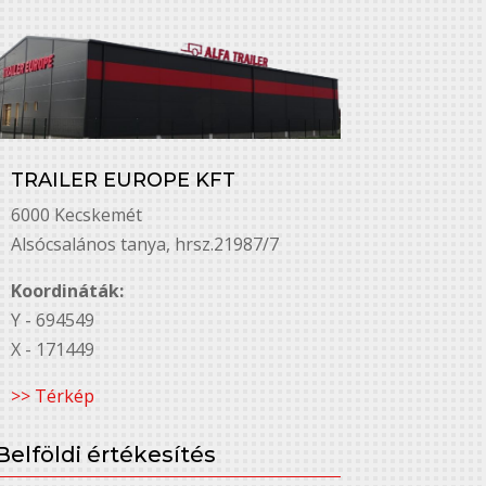
TRAILER EUROPE KFT
6000 Kecskemét
Alsó￳csalános tanya, hrsz.21987/7
Koordináták:
Y - 694549
X - 171449
>> Térkép
Belföldi értékesítés