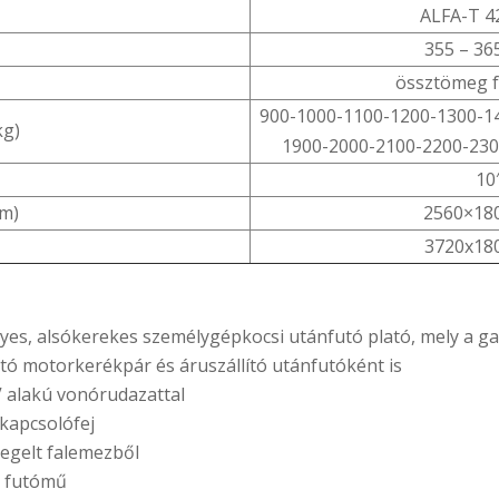
ALFA-T 4
355 – 36
össztömeg 
900-1000-1100-1200-1300-1
kg)
1900-2000-2100-2200-230
10
mm)
2560×180
3720x18
yes, alsókerekes személygépkocsi utánfutó plató, mely a g
ó motorkerékpár és áruszállító utánfutóként is
V alakú vonórudazattal
 kapcsolófej
egelt falemezből
 futómű