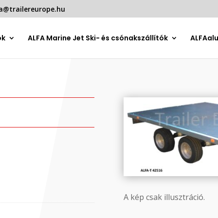
a@trailereurope.hu
ók
ALFA Marine Jet Ski- és csónakszállítók
ALFAal
A kép csak illusztráció.