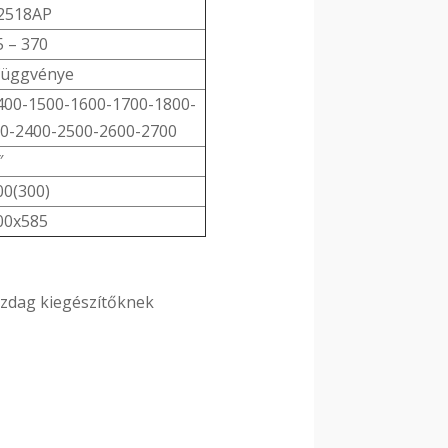
2518AP
5 – 370
függvénye
400-1500-1600-1700-1800-
0-2400-2500-2600-2700
″
0(300)
00x585
azdag kiegészítőknek