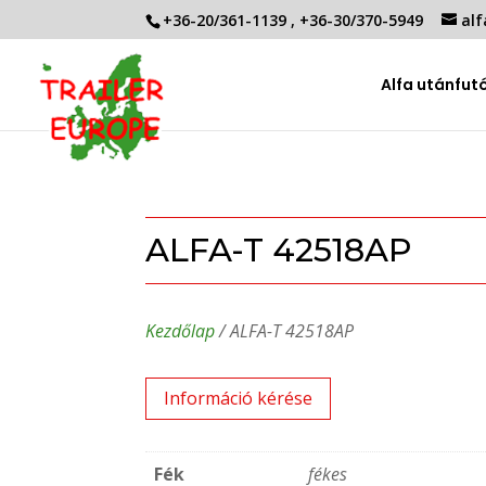
+36-20/361-1139
,
+36-30/370-5949
alf
Alfa utánfut
ALFA-T 42518AP
Kezdőlap
/ ALFA-T 42518AP
Információ kérése
Fék
fékes