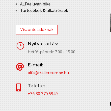
ALFAaluvan bike
Tartozékok & alkatrészek
Viszonteladóknak
Nyitva tartás:
}
Hétfő-péntek: 7.00 - 15.00
E-mail:

alfa@trailereurope.hu
Telefon:

+36 30 370 5949