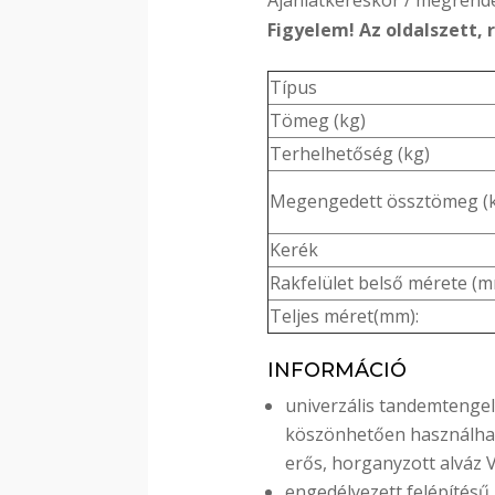
Figyelem! Az oldalszett,
Típus
Tömeg (kg)
Terhelhetőség (kg)
Megengedett össztömeg (
Kerék
Rakfelület belső mérete (
Teljes méret(mm):
INFORMÁCIÓ
univerzális tandemtengel
köszönhetően használhat
erős, horganyzott alváz 
engedélyezett felépítésű