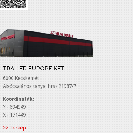
TRAILER EUROPE KFT
6000 Kecskemét
Alsó￳csalános tanya, hrsz.21987/7
Koordináták:
Y - 694549
X - 171449
>> Térkép