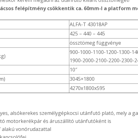
 rácsos felépítmény csökkentik ca. 60mm-l a platform m
ALFA-T 43018AP
425 – 440 – 445
össztömeg függvénye
900-1000-1100-1200-1300-14
kg)
1900-2000-2100-2200-2300-2
10″
mm)
3045×1800
4270x1800x595
yes, alsókerekes személygépkocsi utánfutó plató, mely a g
ó motorkerékpár és áruszállító utánfutóként is
V alakú vonórudazattal
 kapcsolófej