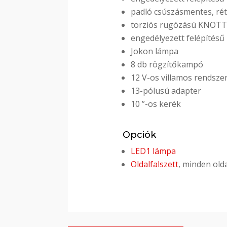
padló csúszásmentes, rét
torziós rugózású KNOTT
engedélyezett felépítésű
Jokon lámpa
8 db rögzítőkampó
12 V-os villamos rendsze
13-pólusú adapter
10 ”-os kerék
Opciók
LED1 lámpa
Oldalfalszett
, minden old