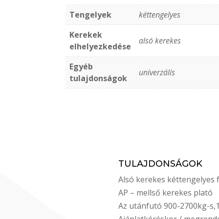
Tengelyek
kéttengelyes
Kerekek
alsó kerekes
elhelyezkedése
Egyéb
univerzális
tulajdonságok
TULAJDONSÁGOK
Alsó kerekes kéttengelyes f
AP – mellső kerekes plató
Az utánfutó 900-2700kg-s,
Ajánlatkéréskor / megrend