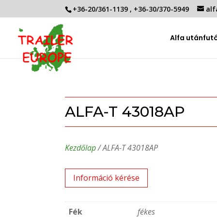
+36-20/361-1139
,
+36-30/370-5949
alf
Alfa utánfut
ALFA-T 43018AP
Kezdőlap
/ ALFA-T 43018AP
Információ kérése
Fék
fékes