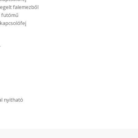
egelt falemezből
 futómű
 kapcsolófej
r
al nyitható