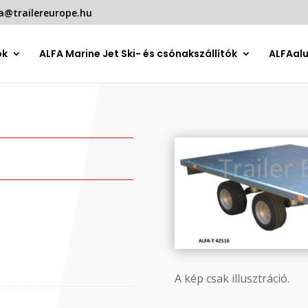
a@trailereurope.hu
ók
ALFA Marine Jet Ski- és csónakszállítók
ALFAal
A kép csak illusztráció.