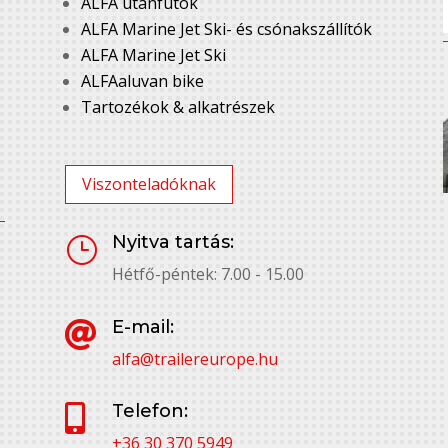
ALFA utánfutók
ALFA Marine Jet Ski- és csónakszállítók
ALFA Marine Jet Ski
ALFAaluvan bike
Tartozékok & alkatrészek
Viszonteladóknak
Nyitva tartás:
}
Hétfő-péntek: 7.00 - 15.00
E-mail:

alfa@trailereurope.hu
Telefon:

+36 30 370 5949