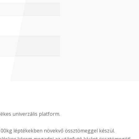
ékes univerzális platform.
100kg léptékekben növekvő össztömeggel készül.
eléskor kérem megadni az utánfutó kívánt össztömegét!