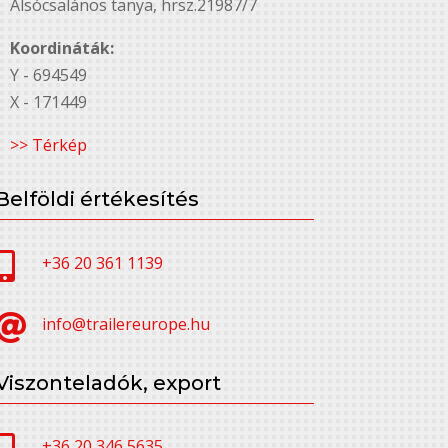
Alsó￳csalános tanya, hrsz.21987/7
Koordináták:
Y - 694549
X - 171449
>> Térkép
Belföldi értékesítés

+36 20 361 1139

info@trailereurope.hu
Viszonteladók, export
+36 20 346 5635