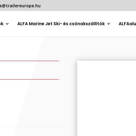
a@trailereurope.hu
ók
ALFA Marine Jet Ski- és csónakszállítók
ALFAal