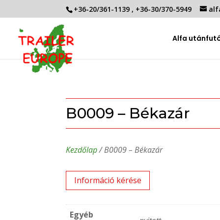
+36-20/361-1139
,
+36-30/370-5949
alf
Alfa utánfut
B0009 – Békazár
Kezdőlap
/ B0009 – Békazár
Információ kérése
Egyéb