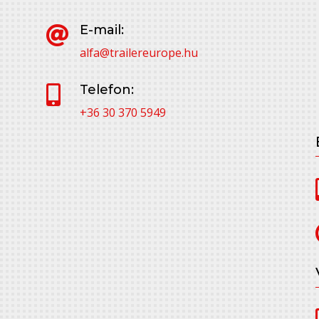
E-mail:

alfa@trailereurope.hu
Telefon:

+36 30 370 5949