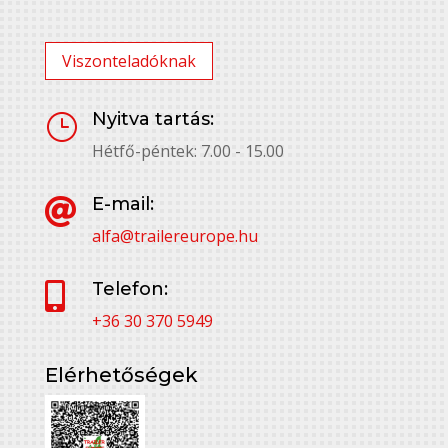
Viszonteladóknak
Nyitva tartás:
}
Hétfő-péntek: 7.00 - 15.00
E-mail:

alfa@trailereurope.hu
Telefon:

+36 30 370 5949
Elérhetőségek