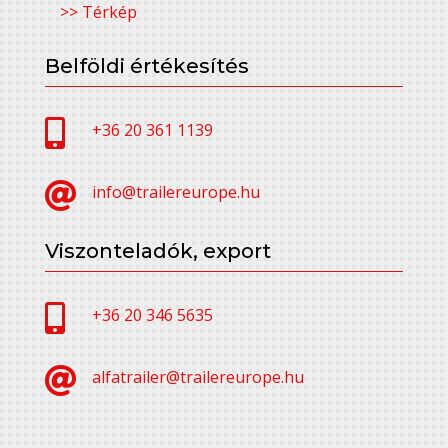
>> Térkép
Belföldi értékesítés

+36 20 361 1139

info@trailereurope.hu
Viszonteladók, export

+36 20 346 5635

alfatrailer@trailereurope.hu