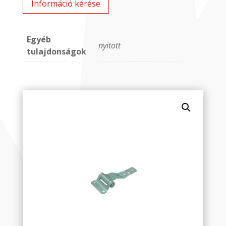
Információ kérése
Egyéb
nyitott
tulajdonságok