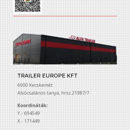
TRAILER EUROPE KFT
6000 Kecskemét
Alsó￳csalános tanya, hrsz.21987/7
Koordináták:
Y - 694549
X - 171449