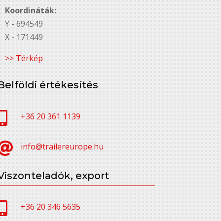
Koordináták:
Y - 694549
X - 171449
>> Térkép
Belföldi értékesítés

+36 20 361 1139

info@trailereurope.hu
Viszonteladók, export

+36 20 346 5635