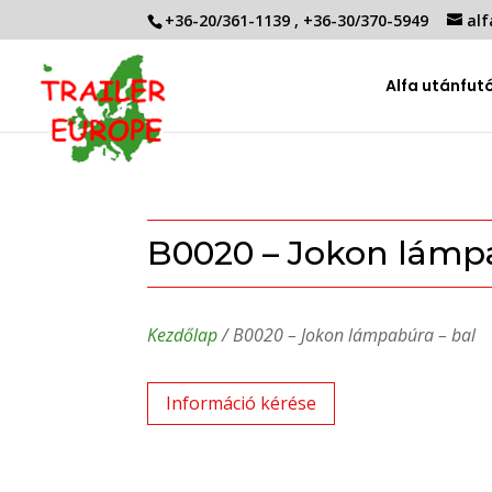
+36-20/361-1139
,
+36-30/370-5949
alf
Alfa utánfut
B0020 – Jokon lámpa
Kezdőlap
/ B0020 – Jokon lámpabúra – bal
Információ kérése