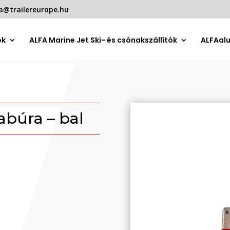
a@trailereurope.hu
ók
ALFA Marine Jet Ski- és csónakszállítók
ALFAal
búra – bal