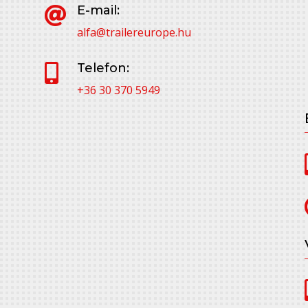
E-mail:

alfa@trailereurope.hu
Telefon:

+36 30 370 5949