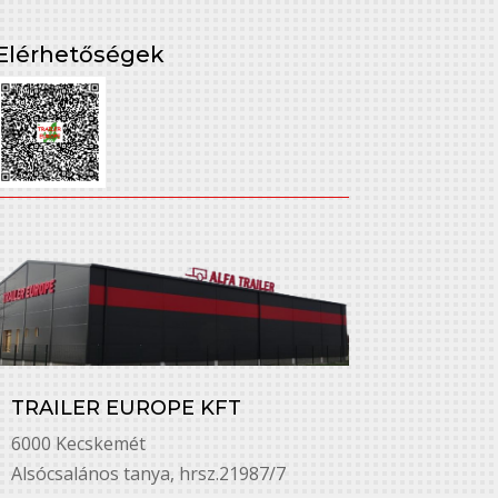
Elérhetőségek
TRAILER EUROPE KFT
6000 Kecskemét
Alsó￳csalános tanya, hrsz.21987/7