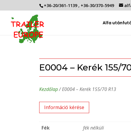
+36-20/361-1139
,
+36-30/370-5949
alf
Alfa utánfut
E0004 – Kerék 155/70
Kezdőlap
/ E0004 – Kerék 155/70 R13
Információ kérése
Fék
fék nélküli