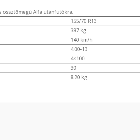
-s össztőmegű Alfa utánfutókra.
155/70 R13
387 kg
140 km/h
4.00-13
4×100
30
8.20 kg