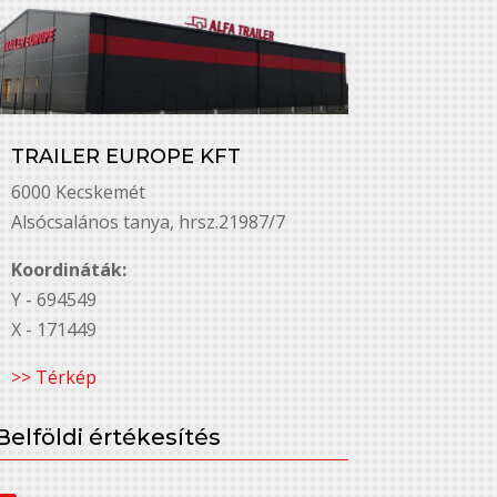
TRAILER EUROPE KFT
6000 Kecskemét
Alsó￳csalános tanya, hrsz.21987/7
Koordináták:
Y - 694549
X - 171449
>> Térkép
Belföldi értékesítés