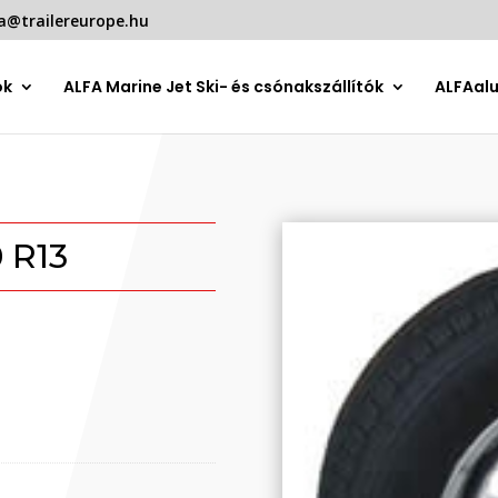
a@trailereurope.hu
ók
ALFA Marine Jet Ski- és csónakszállítók
ALFAal
 R13