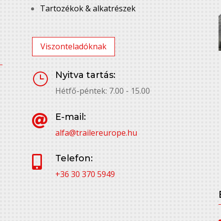
Tartozékok & alkatrészek
Viszonteladóknak
Nyitva tartás:
}
Hétfő-péntek: 7.00 - 15.00
E-mail:

alfa@trailereurope.hu
Telefon:

+36 30 370 5949