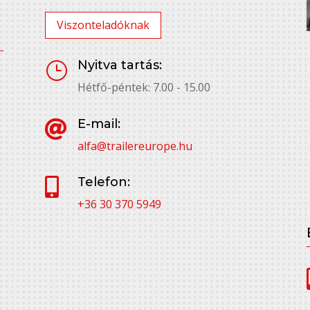
Viszonteladóknak
Nyitva tartás:
}
Hétfő-péntek: 7.00 - 15.00
E-mail:

alfa@trailereurope.hu
Telefon:

+36 30 370 5949