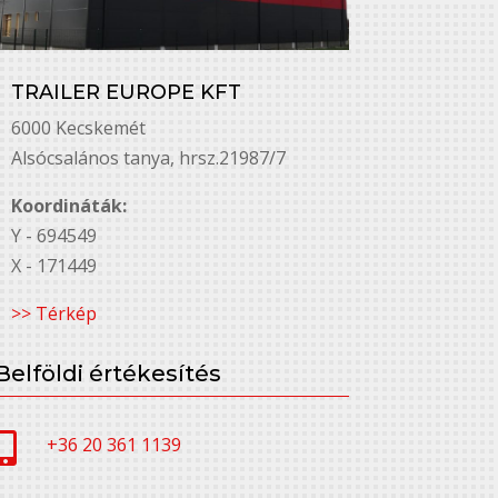
TRAILER EUROPE KFT
6000 Kecskemét
Alsó￳csalános tanya, hrsz.21987/7
Koordináták:
Y - 694549
X - 171449
>> Térkép
Belföldi értékesítés

+36 20 361 1139