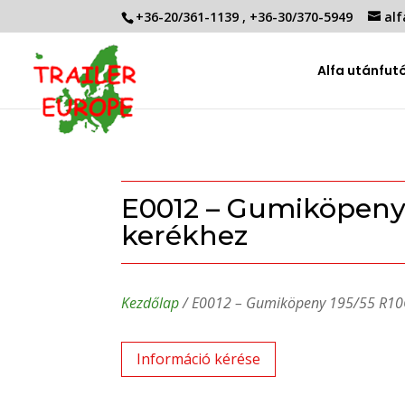
+36-20/361-1139
,
+36-30/370-5949
alf
Alfa utánfut
E0012 – Gumiköpeny 
kerékhez
Kezdőlap
/ E0012 – Gumiköpeny 195/55 R10
Információ kérése