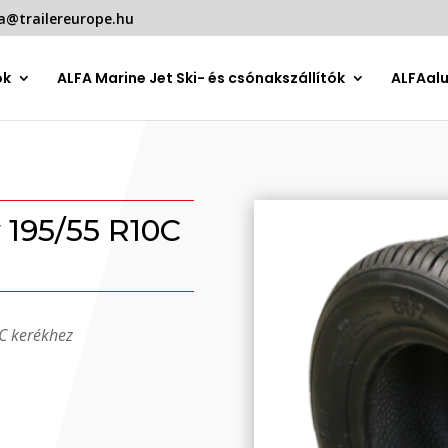
a@trailereurope.hu
ók
ALFA Marine Jet Ski- és csónakszállítók
ALFAal
195/55 R10C
C kerékhez