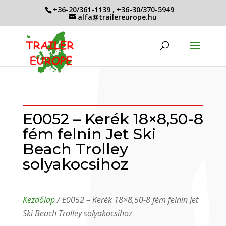
+36-20/361-1139
,
+36-30/370-5949
alfa@trailereurope.hu
E0052 – Kerék 18×8,50-8
fém felnin Jet Ski
Beach Trolley
solyakocsihoz
Kezdőlap
/ E0052 – Kerék 18×8,50-8 fém felnin Jet
Ski Beach Trolley solyakocsihoz