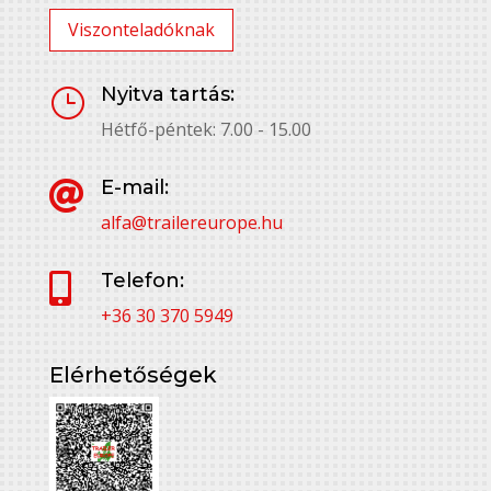
Viszonteladóknak
Nyitva tartás:
}
Hétfő-péntek: 7.00 - 15.00
E-mail:

alfa@trailereurope.hu
Telefon:

+36 30 370 5949
Elérhetőségek