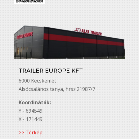
TRAILER EUROPE KFT
6000 Kecskemét
Alsó￳csalános tanya, hrsz.21987/7
Koordináták:
Y - 694549
X - 171449
>> Térkép