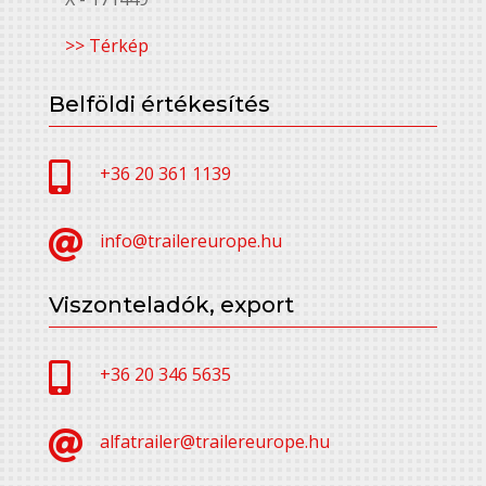
>> Térkép
Belföldi értékesítés

+36 20 361 1139

info@trailereurope.hu
Viszonteladók, export

+36 20 346 5635

alfatrailer@trailereurope.hu