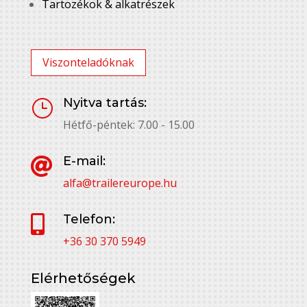
Tartozékok & alkatrészek
Viszonteladóknak
Nyitva tartás:
}
Hétfő-péntek: 7.00 - 15.00
E-mail:

alfa@trailereurope.hu
Telefon:

+36 30 370 5949
Elérhetőségek