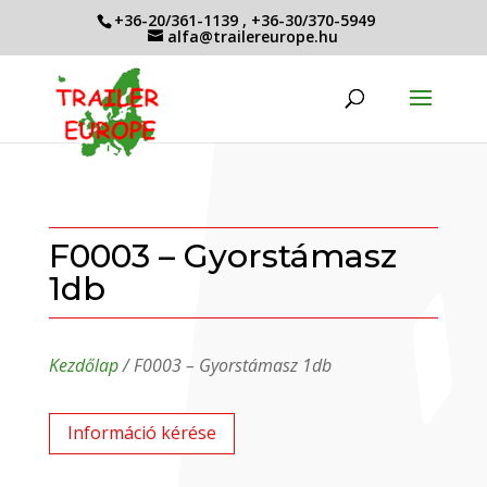
+36-20/361-1139
,
+36-30/370-5949
alfa@trailereurope.hu
F0003 – Gyorstámasz
1db
Kezdőlap
/ F0003 – Gyorstámasz 1db
Információ kérése