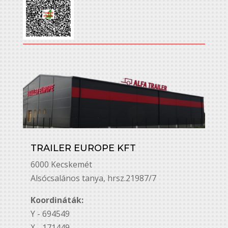
TRAILER EUROPE KFT
6000 Kecskemét
Alsó￳csalános tanya, hrsz.21987/7
Koordináták:
Y - 694549
X - 171449