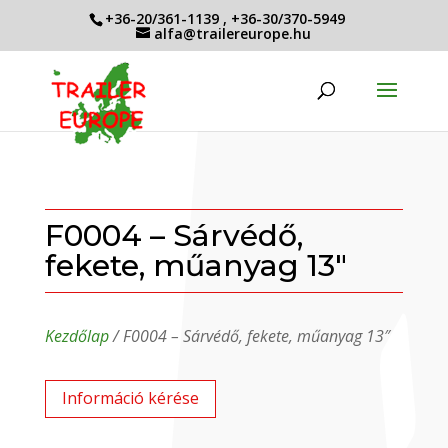
+36-20/361-1139
,
+36-30/370-5949
alfa@trailereurope.hu
F0004 – Sárvédő,
fekete, műanyag 13″
Kezdőlap
/ F0004 – Sárvédő, fekete, műanyag 13″
Információ kérése