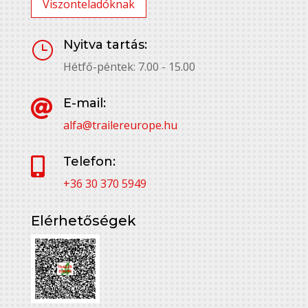
Viszonteladóknak
Nyitva tartás:
}
Hétfő-péntek: 7.00 - 15.00
E-mail:

alfa@trailereurope.hu
Telefon:

+36 30 370 5949
Elérhetőségek