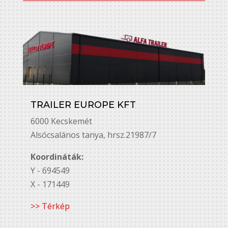
TRAILER EUROPE KFT
6000 Kecskemét
Alsó￳csalános tanya, hrsz.21987/7
Koordináták:
Y - 694549
X - 171449
>> Térkép