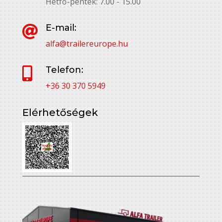
Hétfő-péntek: 7.00 - 15.00
E-mail:

alfa@trailereurope.hu
Telefon:

+36 30 370 5949
Elérhetőségek