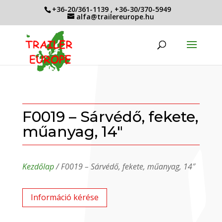
+36-20/361-1139
,
+36-30/370-5949
alfa@trailereurope.hu
F0019 – Sárvédő, fekete,
műanyag, 14″
Kezdőlap
/ F0019 – Sárvédő, fekete, műanyag, 14″
Információ kérése