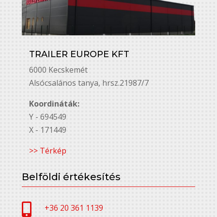
TRAILER EUROPE KFT
6000 Kecskemét
Alsó￳csalános tanya, hrsz.21987/7
Koordináták:
Y - 694549
X - 171449
>> Térkép
Belföldi értékesítés

+36 20 361 1139