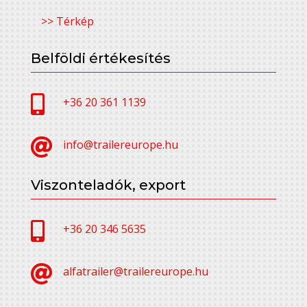
>> Térkép
Belföldi értékesítés

+36 20 361 1139

info@trailereurope.hu
Viszonteladók, export

+36 20 346 5635

alfatrailer@trailereurope.hu