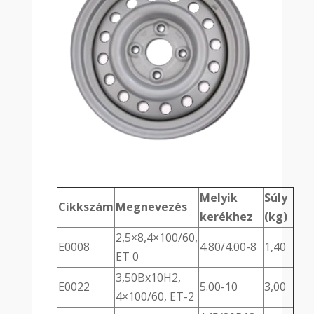
Melyik
Súly
Cikkszám
Megnevezés
kerékhez
(kg)
2,5×8,4×100/60,
E0008
4.80/4.00-8
1,40
ET 0
3,50Bx10H2,
E0022
5.00-10
3,00
4×100/60, ET-2