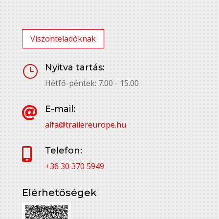
Viszonteladóknak
Nyitva tartás:
}
Hétfő-péntek: 7.00 - 15.00
E-mail:

alfa@trailereurope.hu
Telefon:

+36 30 370 5949
Elérhetőségek