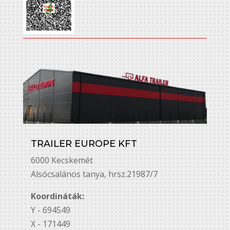
TRAILER EUROPE KFT
6000 Kecskemét
Alsó￳csalános tanya, hrsz.21987/7
Koordináták:
Y - 694549
X - 171449