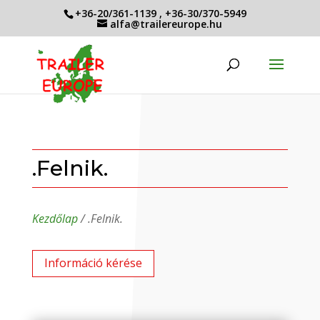
+36-20/361-1139
,
+36-30/370-5949
alfa@trailereurope.hu
.Felnik.
Kezdőlap
/ .Felnik.
Információ kérése