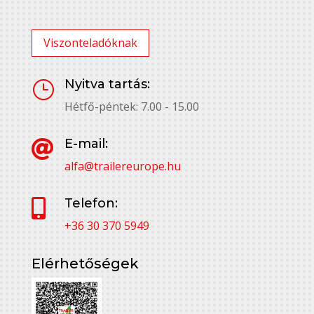
Viszonteladóknak
Nyitva tartás:
}
Hétfő-péntek: 7.00 - 15.00
E-mail:

alfa@trailereurope.hu
Telefon:

+36 30 370 5949
Elérhetőségek