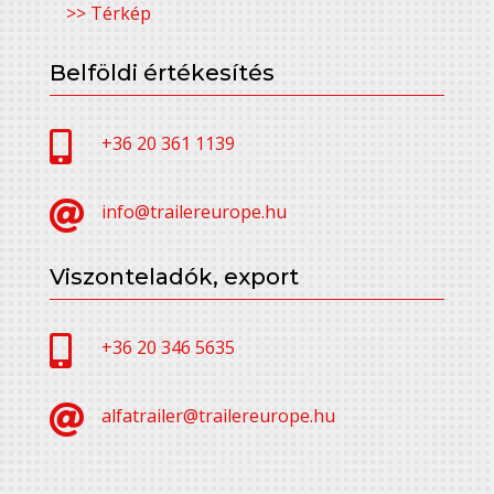
>> Térkép
Belföldi értékesítés

+36 20 361 1139

info@trailereurope.hu
Viszonteladók, export

+36 20 346 5635

alfatrailer@trailereurope.hu