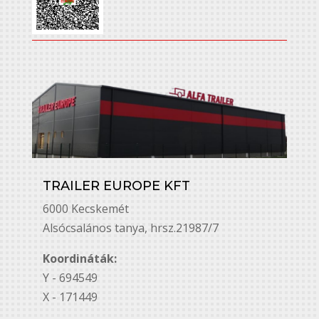
TRAILER EUROPE KFT
6000 Kecskemét
Alsó￳csalános tanya, hrsz.21987/7
Koordináták:
Y - 694549
X - 171449