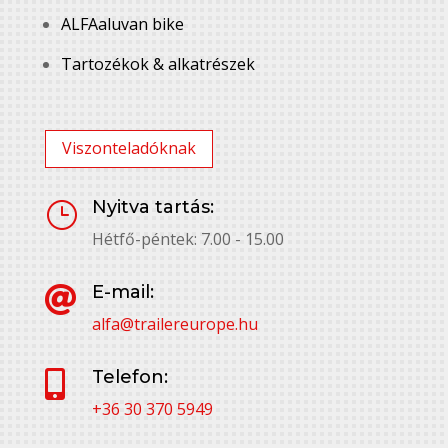
ALFAaluvan bike
Tartozékok & alkatrészek
Viszonteladóknak
Nyitva tartás:
}
Hétfő-péntek: 7.00 - 15.00
E-mail:

alfa@trailereurope.hu
Telefon:

+36 30 370 5949