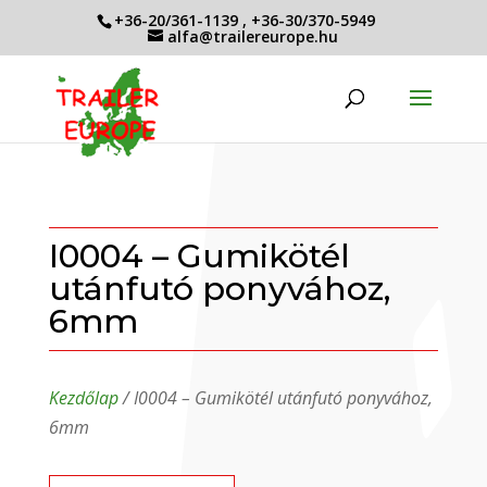
+36-20/361-1139
,
+36-30/370-5949
alfa@trailereurope.hu
I0004 – Gumikötél
utánfutó ponyvához,
6mm
Kezdőlap
/ I0004 – Gumikötél utánfutó ponyvához,
6mm