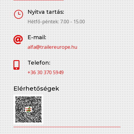
Nyitva tartás:
}
Hétfő-péntek: 7.00 - 15.00
E-mail:

alfa@trailereurope.hu
Telefon:

+36 30 370 5949
Elérhetőségek