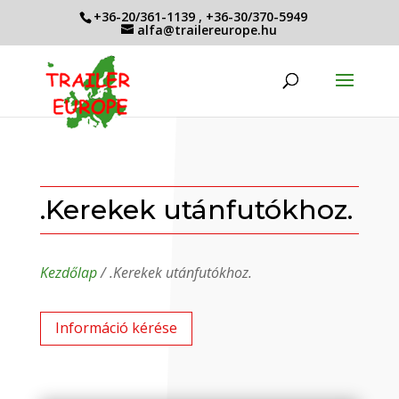
+36-20/361-1139
,
+36-30/370-5949
alfa@trailereurope.hu
.Kerekek utánfutókhoz.
Kezdőlap
/ .Kerekek utánfutókhoz.
Információ kérése