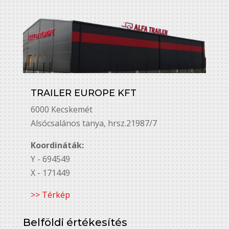
TRAILER EUROPE KFT
6000 Kecskemét
Alsó￳csalános tanya, hrsz.21987/7
Koordináták:
Y - 694549
X - 171449
>> Térkép
Belföldi értékesítés