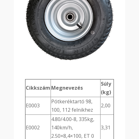
Súly
Cikkszám
Megnevezés
(kg)
Pótkeréktartó 98,
E0003
2,00
100, 112 felnikhez
4.80/4.00-8, 335kg,
E0002
140km/h,
3,31
2.50×8,4×100, ET 0