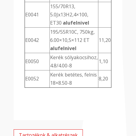
155/70R13,
E0041
5.0Jx13H2,4×100,
ET30
alufelnivel
195/55R10C, 750kg,
E0042
6.00×10,5×112 ET
11,20
alufelnivel
Kerék sólyakocsihoz,
E0050
1,10
4.8/4.00-8
Kerék betétes, felnis
E0052
8,20
18×8.50-8
Tartozékok & alkatrészek