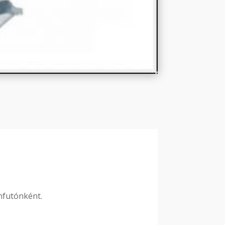
nfutónként.