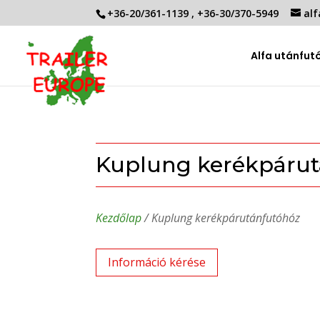
+36-20/361-1139
,
+36-30/370-5949
alf
Alfa utánfut
Kuplung kerékpárut
Kezdőlap
/ Kuplung kerékpárutánfutóhóz
Információ kérése