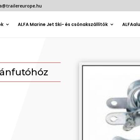
a@trailereurope.hu
ók
ALFA Marine Jet Ski- és csónakszállítók
ALFAal
ánfutóhóz