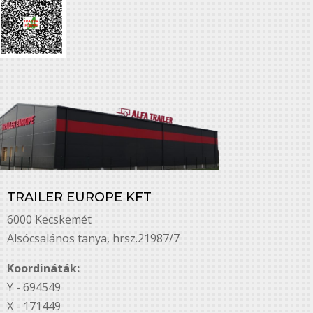
TRAILER EUROPE KFT
6000 Kecskemét
Alsó￳csalános tanya, hrsz.21987/7
Koordináták:
Y - 694549
X - 171449