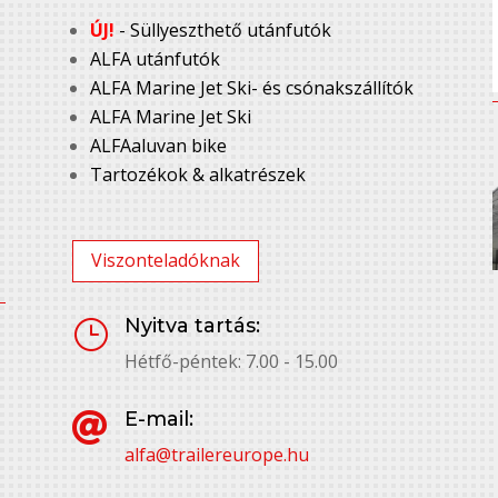
ÚJ!
- Süllyeszthető utánfutók
ALFA utánfutók
ALFA Marine Jet Ski- és csónakszállítók
ALFA Marine Jet Ski
ALFAaluvan bike
Tartozékok & alkatrészek
Viszonteladóknak
Nyitva tartás:
}
Hétfő-péntek: 7.00 - 15.00
E-mail:

alfa@trailereurope.hu