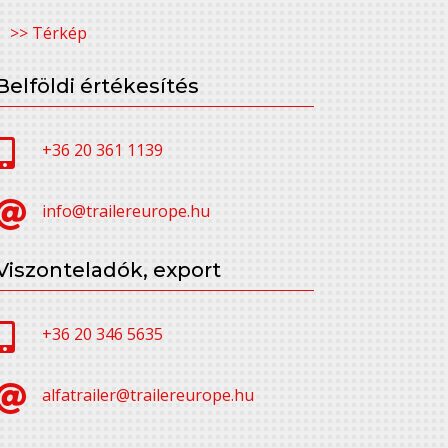
>> Térkép
Belföldi értékesítés

+36 20 361 1139

info@trailereurope.hu
Viszonteladók, export

+36 20 346 5635

alfatrailer@trailereurope.hu