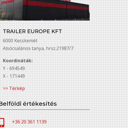
TRAILER EUROPE KFT
6000 Kecskemét
Alsó￳csalános tanya, hrsz.21987/7
Koordináták:
Y - 694549
X - 171449
>> Térkép
Belföldi értékesítés

+36 20 361 1139