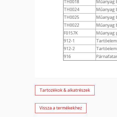
TH0018
Műanyag b
TH0024
Műanyag b
TH0025
Műanyag b
TH0022
Műanyag b
F0157K
Műanyag p
912-1
Tartóelem
912-2
Tartóelem
916
Párnafatar
Tartozékok & alkatrészek
Vissza a termékekhez