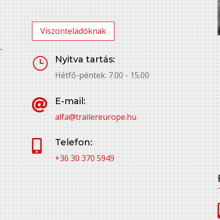
Viszonteladóknak
Nyitva tartás:
}
Hétfő-péntek: 7.00 - 15.00
E-mail:

alfa@trailereurope.hu
Telefon:

+36 30 370 5949