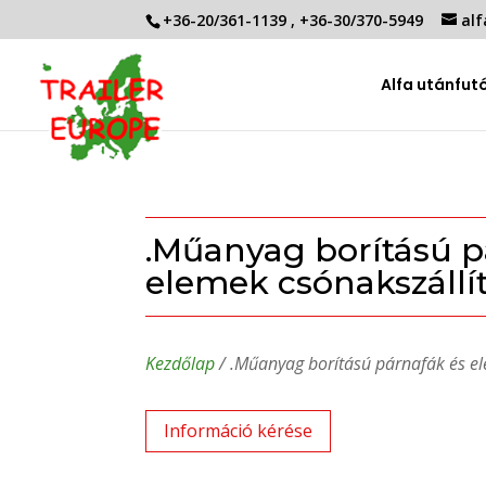
+36-20/361-1139
,
+36-30/370-5949
alf
Alfa utánfut
.Műanyag borítású p
elemek csónakszállí
Kezdőlap
/ .Műanyag borítású párnafák és el
Információ kérése