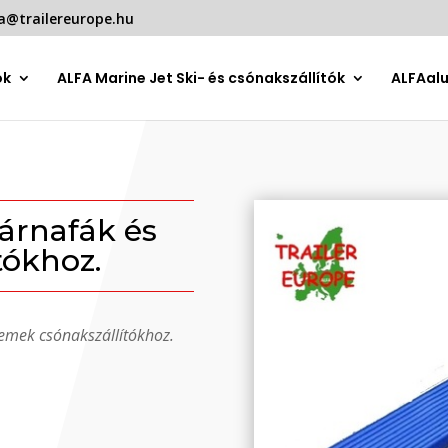
a@trailereurope.hu
ók
ALFA Marine Jet Ski- és csónakszállítók
ALFAal
árnafák és
tókhoz.
emek csónakszállítókhoz.