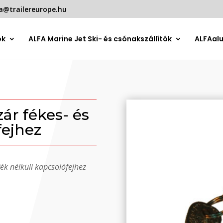
a@trailereurope.hu
ók
ALFA Marine Jet Ski- és csónakszállítók
ALFAal
ár fékes- és
fejhez
fék nélküli kapcsolófejhez