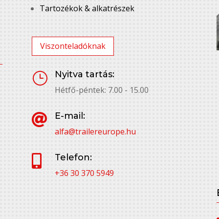
Tartozékok & alkatrészek
Viszonteladóknak
Nyitva tartás:
}
Hétfő-péntek: 7.00 - 15.00
E-mail:

alfa@trailereurope.hu
Telefon:

+36 30 370 5949