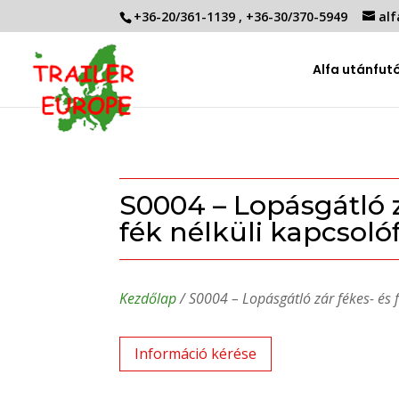
+36-20/361-1139
,
+36-30/370-5949
alf
Alfa utánfut
S0004 – Lopásgátló z
fék nélküli kapcsoló
Kezdőlap
/ S0004 – Lopásgátló zár fékes- és 
Információ kérése