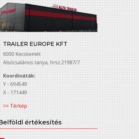
TRAILER EUROPE KFT
6000 Kecskemét
Alsó￳csalános tanya, hrsz.21987/7
Koordináták:
Y - 694549
X - 171449
>> Térkép
Belföldi értékesítés