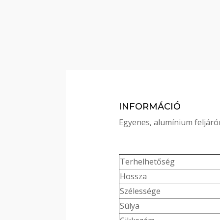
INFORMÁCIÓ
Egyenes, alumínium feljár
Terhelhetőség
Hossza
Szélessége
Súlya