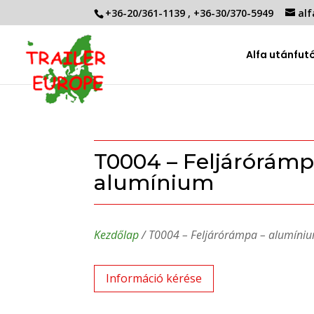
+36-20/361-1139
,
+36-30/370-5949
alf
Alfa utánfut
T0004 – Feljárórámp
alumínium
Kezdőlap
/ T0004 – Feljárórámpa – alumíni
Információ kérése