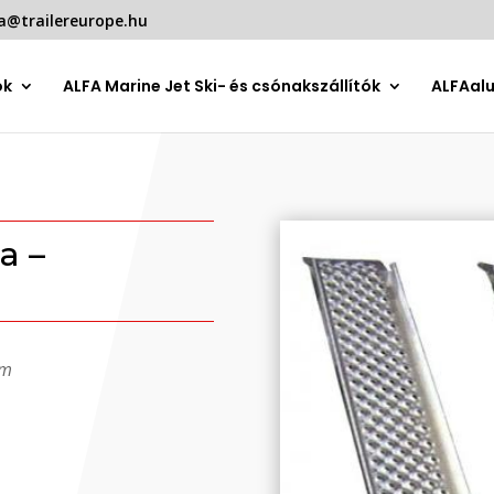
a@trailereurope.hu
ók
ALFA Marine Jet Ski- és csónakszállítók
ALFAal
a –
um