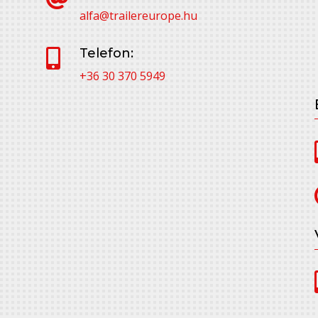
alfa@trailereurope.hu
Telefon:

+36 30 370 5949