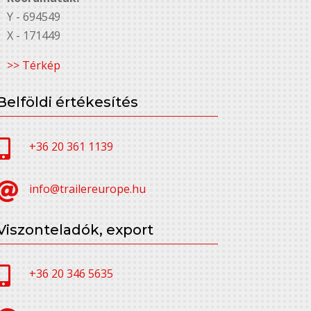
Y - 694549
X - 171449
>> Térkép
Belföldi értékesítés

+36 20 361 1139

info@trailereurope.hu
Viszonteladók, export

+36 20 346 5635