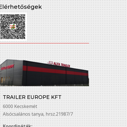
Elérhetőségek
TRAILER EUROPE KFT
6000 Kecskemét
Alsó￳csalános tanya, hrsz.21987/7
Koordináták: