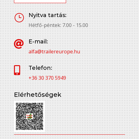
Nyitva tartás:
}
Hétfő-péntek: 7.00 - 15.00
E-mail:

alfa@trailereurope.hu
Telefon:

+36 30 370 5949
Elérhetőségek