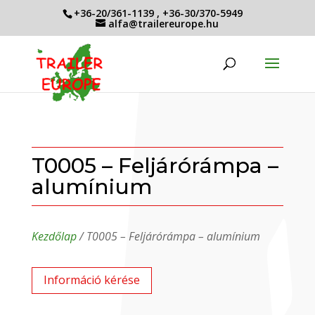
+36-20/361-1139
,
+36-30/370-5949
alfa@trailereurope.hu
T0005 – Feljárórámpa –
alumínium
Kezdőlap
/ T0005 – Feljárórámpa – alumínium
Információ kérése