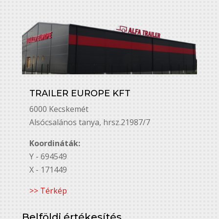
TRAILER EUROPE KFT
6000 Kecskemét
Alsó￳csalános tanya, hrsz.21987/7
Koordináták:
Y - 694549
X - 171449
>> Térkép
Belföldi értékesítés