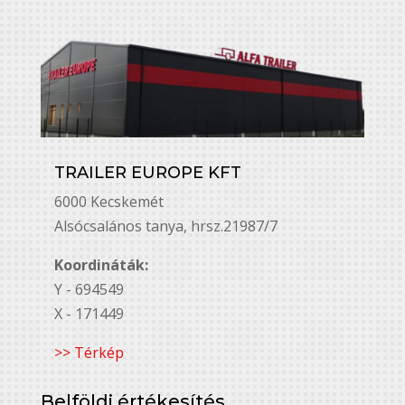
TRAILER EUROPE KFT
6000 Kecskemét
Alsó￳csalános tanya, hrsz.21987/7
Koordináták:
Y - 694549
X - 171449
>> Térkép
Belföldi értékesítés