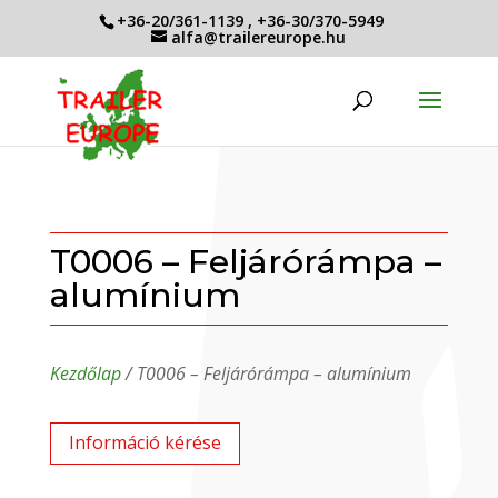
+36-20/361-1139
,
+36-30/370-5949
alfa@trailereurope.hu
T0006 – Feljárórámpa –
alumínium
Kezdőlap
/ T0006 – Feljárórámpa – alumínium
Információ kérése