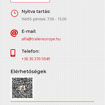
Nyitva tartás:
}
Hétfő-péntek: 7.00 - 15.00
E-mail:

alfa@trailereurope.hu
Telefon:

+36 30 370 5949
Elérhetőségek