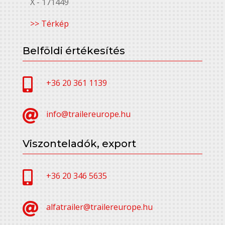
X - 171449
>> Térkép
Belföldi értékesítés

+36 20 361 1139

info@trailereurope.hu
Viszonteladók, export

+36 20 346 5635

alfatrailer@trailereurope.hu