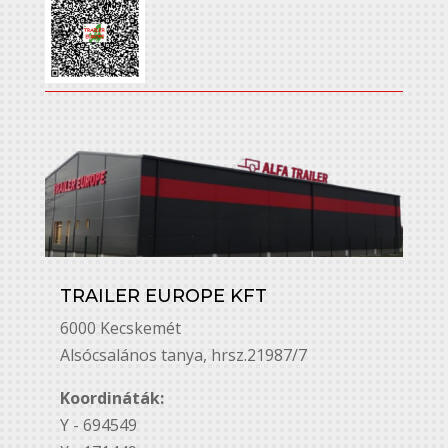
TRAILER EUROPE KFT
6000 Kecskemét
Alsó￳csalános tanya, hrsz.21987/7
Koordináták:
Y - 694549