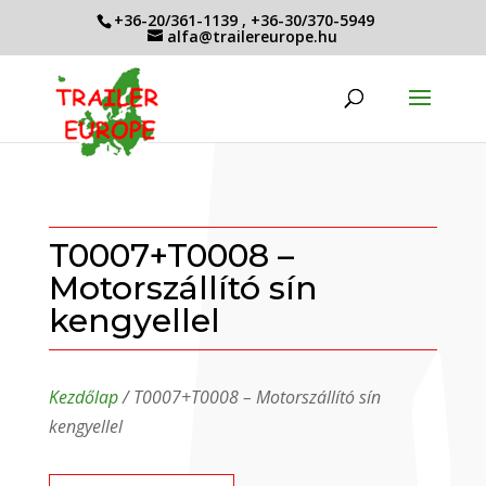
+36-20/361-1139
,
+36-30/370-5949
alfa@trailereurope.hu
T0007+T0008 –
Motorszállító sín
kengyellel
Kezdőlap
/ T0007+T0008 – Motorszállító sín
kengyellel