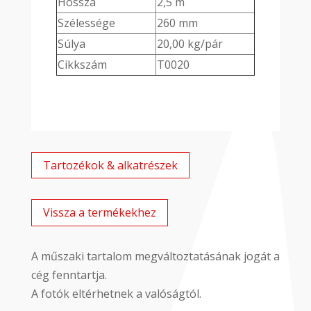
Hossza
2,5 m
Szélessége
260 mm
Súlya
20,00 kg/pár
Cikkszám
T0020
Tartozékok & alkatrészek
Vissza a termékekhez
A műszaki tartalom megváltoztatásának jogát a
cég fenntartja.
A fotók eltérhetnek a valóságtól.