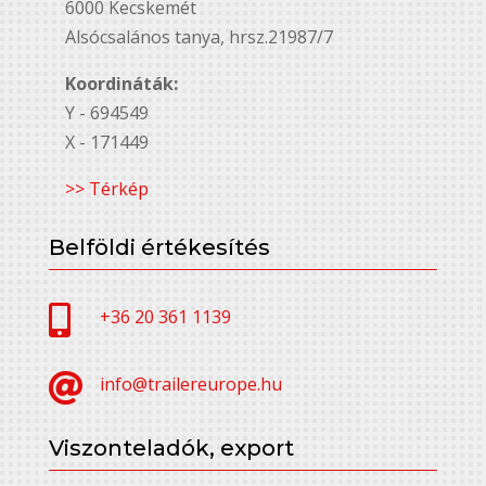
6000 Kecskemét
Alsó￳csalános tanya, hrsz.21987/7
Koordináták:
Y - 694549
X - 171449
>> Térkép
Belföldi értékesítés

+36 20 361 1139

info@trailereurope.hu
Viszonteladók, export