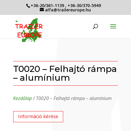
+36-20/361-1139
,
+36-30/370-5949
alfa@trailereurope.hu
T0020 – Felhajtó rámpa
– alumínium
Kezdőlap
/ T0020 – Felhajtó rámpa – alumínium
Információ kérése