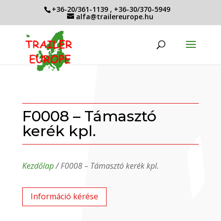
+36-20/361-1139
,
+36-30/370-5949
alfa@trailereurope.hu
F0008 – Támasztó
kerék kpl.
Kezdőlap
/ F0008 – Támasztó kerék kpl.
Információ kérése