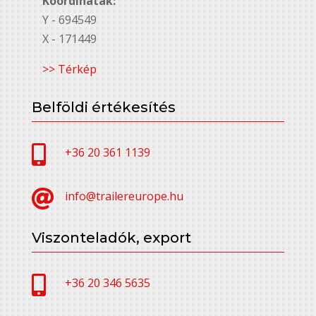
Koordináták:
Y - 694549
X - 171449
>> Térkép
Belföldi értékesítés

+36 20 361 1139

info@trailereurope.hu
Viszonteladók, export

+36 20 346 5635