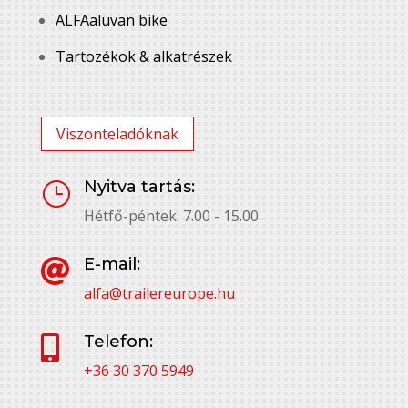
ALFAaluvan bike
Tartozékok & alkatrészek
Viszonteladóknak
Nyitva tartás:
}
Hétfő-péntek: 7.00 - 15.00
E-mail:

alfa@trailereurope.hu
Telefon:

+36 30 370 5949