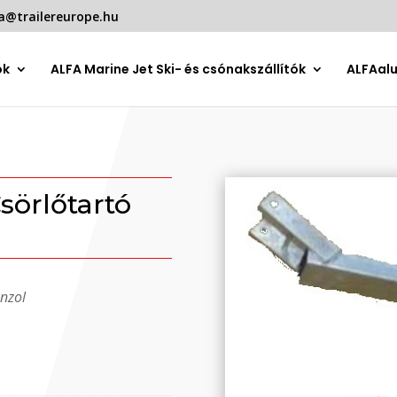
a@trailereurope.hu
ók
ALFA Marine Jet Ski- és csónakszállítók
ALFAal
örlőtartó
nzol