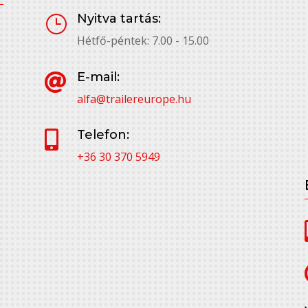
Nyitva tartás:
}
Hétfő-péntek: 7.00 - 15.00
E-mail:

alfa@trailereurope.hu
Telefon:

+36 30 370 5949