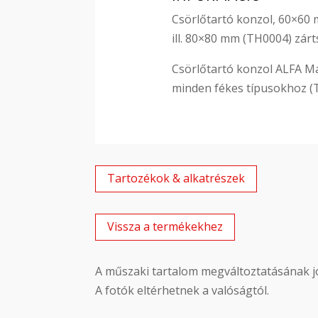
Csörlőtartó konzol, 60×60
ill. 80×80 mm (TH0004) zár
Csörlőtartó konzol ALFA M
minden fékes típusokhoz (
Tartozékok & alkatrészek
Vissza a termékekhez
A műszaki tartalom megváltoztatásának jo
A fotók eltérhetnek a valóságtól.