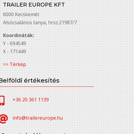
TRAILER EUROPE KFT
6000 Kecskemét
Alsó￳csalános tanya, hrsz.21987/7
Koordináták:
Y - 694549
X - 171449
>> Térkép
Belföldi értékesítés

+36 20 361 1139

info@trailereurope.hu