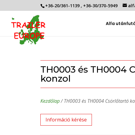
+36-20/361-1139
,
+36-30/370-5949
alf
Alfa utánfut
TH0003 és TH0004 Cs
konzol
Kezdőlap
/ TH0003 és TH0004 Csörlőtartó ko
Információ kérése