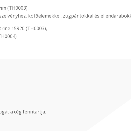
 mm (TH0003),
tszelvényhez, kötőelemekkel, zugpántokkal és ellendarabokk
arine 15920 (TH0003),
TH0004)
gát a cég fenntartja.