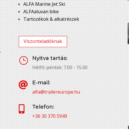
ALFA Marine Jet Ski
ALFAaluvan bike
Tartozékok & alkatrészek
Viszonteladóknak
Nyitva tartás:
}
Hétfő-péntek: 7.00 - 15.00
E-mail:

alfa@trailereurope.hu
Telefon:

+36 30 370 5949