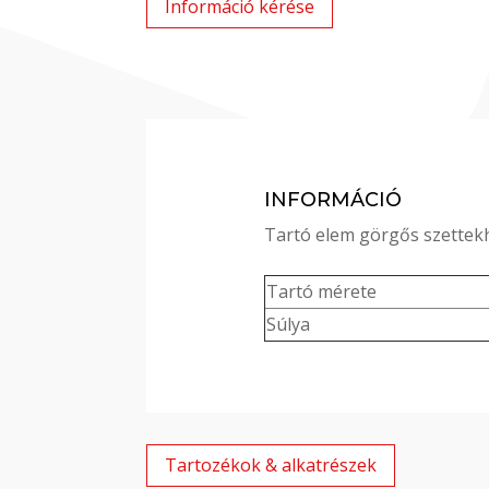
Információ kérése
INFORMÁCIÓ
Tartó elem görgős szettekhe
Tartó mérete
Súlya
Tartozékok & alkatrészek