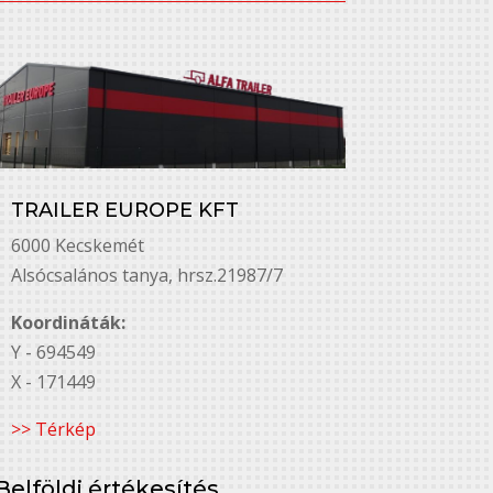
TRAILER EUROPE KFT
6000 Kecskemét
Alsó￳csalános tanya, hrsz.21987/7
Koordináták:
Y - 694549
X - 171449
>> Térkép
Belföldi értékesítés