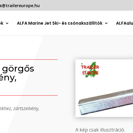
a@trailereurope.hu
ók
ALFA Marine Jet Ski- és csónakszállítók
ALFAal
 görgős
ény,
khez, zártszelvény,
A kép csak illusztráció.