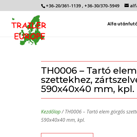
+36-20/361-1139
,
+36-30/370-5949
alf
Alfa utánfut
TH0006 – Tartó elem
szettekhez, zártszelv
590x40x40 mm, kpl.
Kezdőlap
/ TH0006 – Tartó elem görgős szette
590x40x40 mm, kpl.