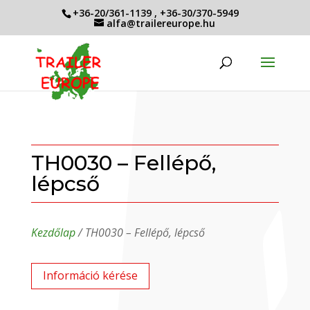
+36-20/361-1139
,
+36-30/370-5949
alfa@trailereurope.hu
TH0030 – Fellépő,
lépcső
Kezdőlap
/ TH0030 – Fellépő, lépcső
Információ kérése