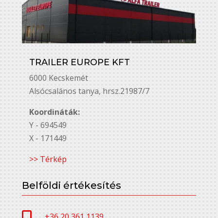
TRAILER EUROPE KFT
6000 Kecskemét
Alsó￳csalános tanya, hrsz.21987/7
Koordináták:
Y - 694549
X - 171449
>> Térkép
Belföldi értékesítés
+36 20 361 1139