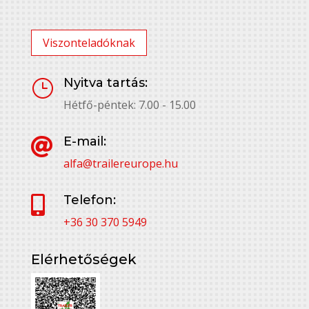
Viszonteladóknak
Nyitva tartás:
}
Hétfő-péntek: 7.00 - 15.00
E-mail:

alfa@trailereurope.hu
Telefon:

+36 30 370 5949
Elérhetőségek