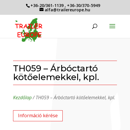
+36-20/361-1139
,
+36-30/370-5949
alfa@trailereurope.hu
TH059 – Árbóctartó
kötőelemekkel, kpl.
Kezdőlap
/ TH059 – Árbóctartó kötőelemekkel, kpl.
Információ kérése