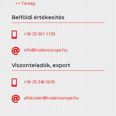
>> Térkép
Belföldi értékesítés

+36 20 361 1139

info@trailereurope.hu
Viszonteladók, export

+36 20 346 5635

alfatrailer@trailereurope.hu