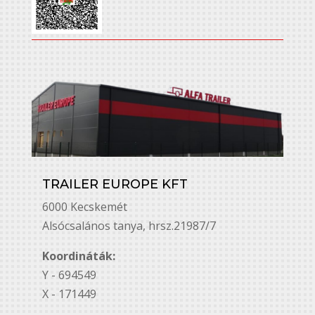
TRAILER EUROPE KFT
6000 Kecskemét
Alsó￳csalános tanya, hrsz.21987/7
Koordináták:
Y - 694549
X - 171449