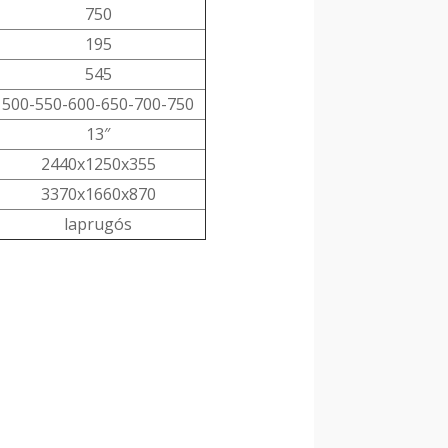
750
195
545
500-550-600-650-700-750
13″
2440x1250x355
3370x1660x870
laprugós