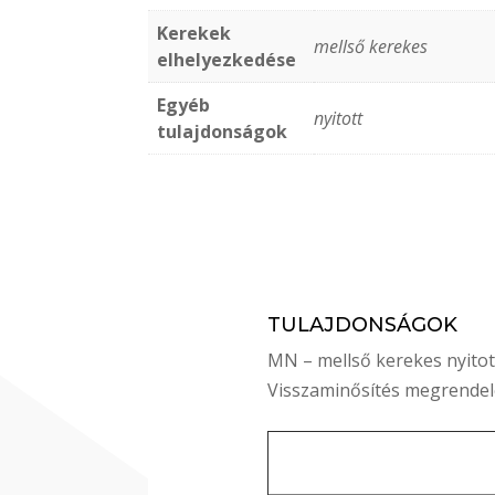
Kerekek
mellső kerekes
elhelyezkedése
Egyéb
nyitott
tulajdonságok
TULAJDONSÁGOK
MN – mellső kerekes nyitot
Visszaminősítés megrendel