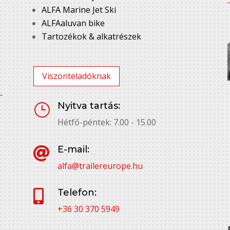
ALFA Marine Jet Ski
ALFAaluvan bike
Tartozékok & alkatrészek
Viszonteladóknak
Nyitva tartás:
}
Hétfő-péntek: 7.00 - 15.00
E-mail:

alfa@trailereurope.hu
Telefon:

+36 30 370 5949