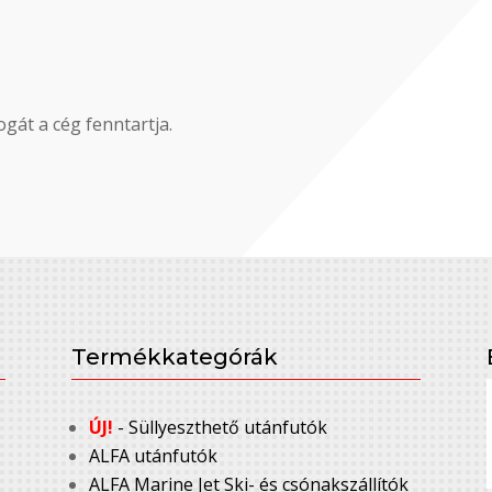
gát a cég fenntartja.
Termékkategórák
ÚJ!
- Süllyeszthető utánfutók
ALFA utánfutók
ALFA Marine Jet Ski- és csónakszállítók