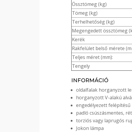
Össztömeg (kg)
Tömeg (kg)
Terhelhetőség (kg)
Megengedett össztömeg (
Kerék
Rakfelület belső mérete (
Teljes méret (mm):
Tengely
INFORMÁCIÓ
oldalfalak horganyzott l
horganyzott V-alakú alvá
engedélyezett felépítésű
padló csúszásmentes, rét
torziós vagy laprugós 
Jokon lámpa