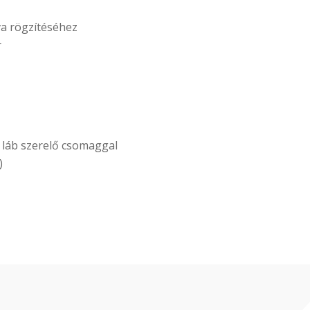
 rögzítéséhez
r
 láb szerelő csomaggal
)