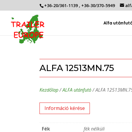
+36-20/361-1139
,
+36-30/370-5949
alf
Alfa utánfut
ALFA 12513MN.75
Kezdőlap
/
ALFA utánfutó
/ ALFA 12513MN.7
Információ kérése
Fék
fék nélküli