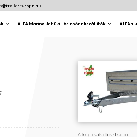
a@trailereurope.hu
ók
ALFA Marine Jet Ski- és csónakszállítók
ALFAal
5
A kép csak illusztráció.