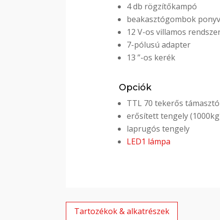
4 db rögzítőkampó
beakasztógombok ponyva
12 V-os villamos rendsze
7-pólusú adapter
13 ”-os kerék
Opciók
TTL 70 tekerős támasztó
erősített tengely (1000kg
laprugós tengely
LED1 lámpa
Tartozékok & alkatrészek