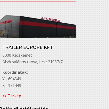
TRAILER EUROPE KFT
6000 Kecskemét
Alsó￳csalános tanya, hrsz.21987/7
Koordináták:
Y - 694549
X - 171449
>> Térkép
Belföldi értékesítés