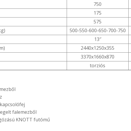
750
175
575
kg)
500-550-600-650-700-750
13″
mm)
2440x1250x355
3370x1660x870
torziós
emezből
z
 kapcsolófej
egelt falemezből
rugózású KNOTT futómű