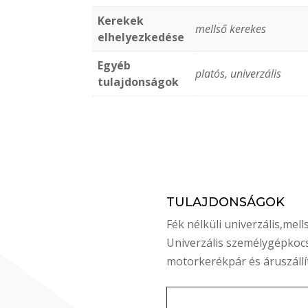
Kerekek
mellső kerekes
elhelyezkedése
Egyéb
platós, univerzális
tulajdonságok
TULAJDONSÁGOK
Fék nélküli univerzális,mel
Univerzális személygépkoc
motorkerékpár és áruszállí