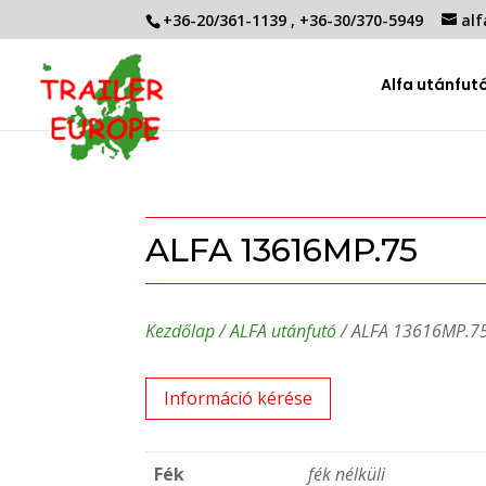
+36-20/361-1139
,
+36-30/370-5949
alf
Alfa utánfut
ALFA 13616MP.75
Kezdőlap
/
ALFA utánfutó
/ ALFA 13616MP.7
Információ kérése
Fék
fék nélküli