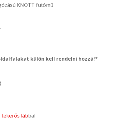
rugózású KNOTT futómű
r
ldalfalakat külön kell rendelni hozzá!*
)
 tekerős láb
bal