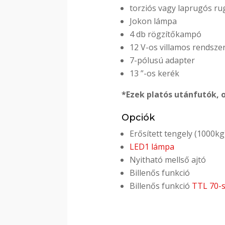
torziós vagy laprugós 
Jokon lámpa
4 db rögzítőkampó
12 V-os villamos rendsze
7-pólusú adapter
13 ”-os kerék
*Ezek platós utánfutók, o
Opciók
Erősített tengely (1000kg
LED1 lámpa
Nyitható mellső ajtó
Billenős funkció
Billenős funkció
TTL 70-s