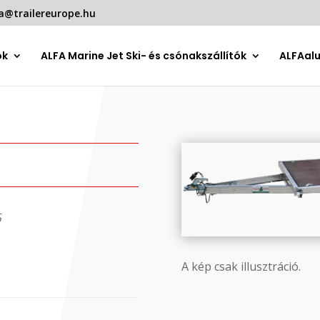
a@trailereurope.hu
ók
ALFA Marine Jet Ski- és csónakszállítók
ALFAal
5
A kép csak illusztráció.