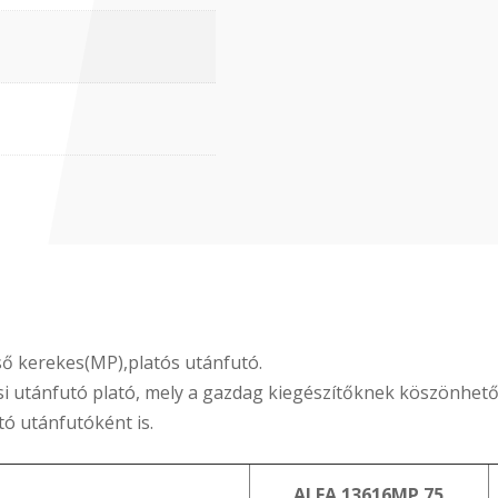
lső kerekes(MP),platós utánfutó.
si utánfutó plató, mely a gazdag kiegészítőknek köszönhet
tó utánfutóként is.
ALFA 13616MP.75