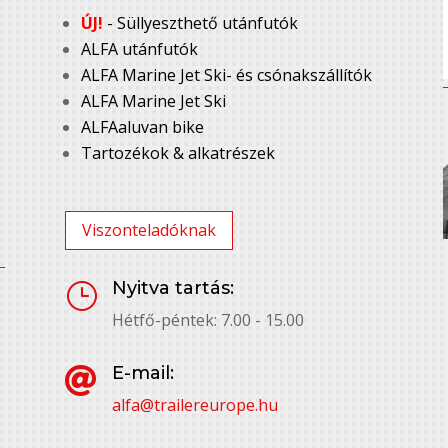
ÚJ!
- Süllyeszthető utánfutók
ALFA utánfutók
ALFA Marine Jet Ski- és csónakszállítók
ALFA Marine Jet Ski
ALFAaluvan bike
Tartozékok & alkatrészek
Viszonteladóknak
Nyitva tartás:
}
Hétfő-péntek: 7.00 - 15.00
E-mail:

alfa@trailereurope.hu