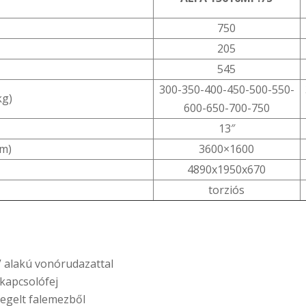
750
205
545
300-350-400-450-500-550-
kg)
600-650-700-750
13″
mm)
3600×1600
4890x1950x670
torziós
V alakú vonórudazattal
 kapcsolófej
egelt falemezből