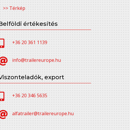
>> Térkép
Belföldi értékesítés

+36 20 361 1139

info@trailereurope.hu
Viszonteladók, export

+36 20 346 5635

alfatrailer@trailereurope.hu