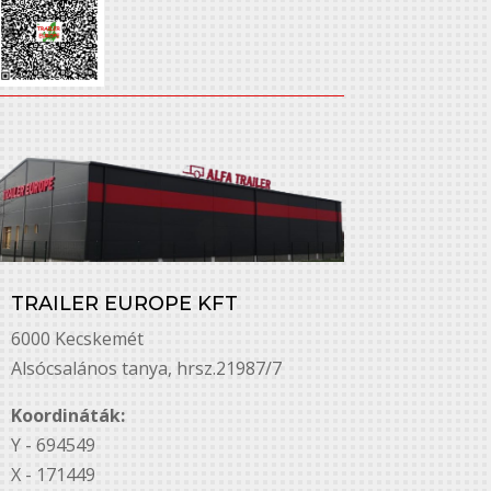
TRAILER EUROPE KFT
6000 Kecskemét
Alsó￳csalános tanya, hrsz.21987/7
Koordináták:
Y - 694549
X - 171449