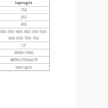
laprugós
750
255
495
300-350-400-450-500-550-
600-650-700-750
13″
3600×1600
4890x1950x670
laprugós